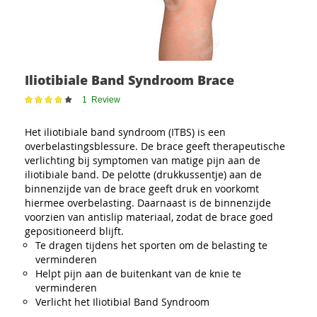
Iliotibiale Band Syndroom Brace
Waardering:
1
Review
87
100
% of
Het iliotibiale band syndroom (ITBS) is een
overbelastingsblessure. De brace geeft therapeutische
verlichting bij symptomen van matige pijn aan de
iliotibiale band. De pelotte (drukkussentje) aan de
binnenzijde van de brace geeft druk en voorkomt
hiermee overbelasting. Daarnaast is de binnenzijde
voorzien van antislip materiaal, zodat de brace goed
gepositioneerd blijft.
Te dragen tijdens het sporten om de belasting te
verminderen
Helpt pijn aan de buitenkant van de knie te
verminderen
Verlicht het Iliotibial Band Syndroom