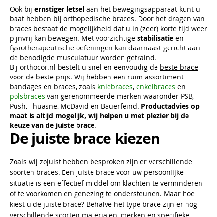
Ook bij
ernstiger letsel
aan het bewegingsapparaat kunt u
baat hebben bij orthopedische braces. Door het dragen van
braces bestaat de mogelijkheid dat u in (zeer) korte tijd weer
pijnvrij kan bewegen. Met voorzichtige
stabilisatie
en
fysiotherapeutische oefeningen kan daarnaast gericht aan
de benodigde musculatuur worden getraind.
Bij orthocor.nl bestelt u snel en eenvoudig de
beste brace
voor de beste prijs
. Wij hebben een ruim assortiment
bandages en braces, zoals
kniebraces
,
enkelbraces
en
polsbraces
van gerenommeerde merken waaronder PSB,
Push, Thuasne, McDavid en Bauerfeind.
Productadvies op
maat is altijd mogelijk, wij helpen u met plezier bij de
keuze van de juiste brace
.
De juiste brace kiezen
Zoals wij zojuist hebben besproken zijn er verschillende
soorten braces. Een juiste brace voor uw persoonlijke
situatie is een effectief middel om klachten te verminderen
of te voorkomen en genezing te ondersteunen. Maar hoe
kiest u de juiste brace? Behalve het type brace zijn er nog
verschillende soorten materialen, merken en specifieke