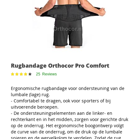
Rugbandage Orthocor Pro Comfort
Waardering:
25
Reviews
86
100
% of
Ergonomische rugbandage voor ondersteuning van de
lumbale (lage) rug.
- Comfortabel te dragen, ook voor sporters of bij
uitvoerende beroepen.
- De ondersteuningselementen aan de linker- en
rechterkant en in het midden, zorgen voor gerichte druk
op de onderrug. Het ergonomische boogontwerp volgt
de curve van de onderrug, om de druk op de lumbale
spieren en de wervelkolom te verdelen. Zodat de rug