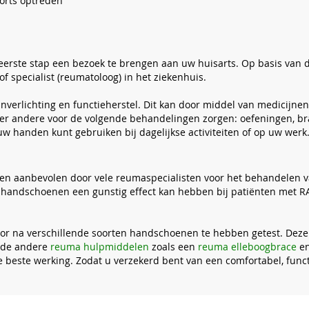
oorts optreden
erste stap een bezoek te brengen aan uw huisarts. Op basis van de
 specialist (reumatoloog) in het ziekenhuis.
jnverlichting en functieherstel. Dit kan door middel van medicijn
nder andere voor de volgende behandelingen zorgen: oefeningen, b
uw handen kunt gebruiken bij dagelijkse activiteiten of op uw werk
n aanbevolen door vele reumaspecialisten voor het behandelen van 
he handschoenen een gunstig effect kan hebben bij patiënten met
r na verschillende soorten handschoenen te hebben getest. Deze
ende andere
reuma hulpmiddelen
zoals een
reuma elleboogbrace
e
e beste werking. Zodat u verzekerd bent van een comfortabel, fu