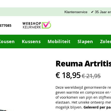
Klantenservice
✔ 35 Jaar e
-377085
Kousen
Kussens
Mobiliteit
Slapen
Zole
Reuma Artrit
€ 18,95
€ 21,95
Deze wereldwijd genormeerde r
geven warmte en compressie en v
of voorkomen van pijn en stijfheid
elastaan. Het unieke ontwerp met
mogelijk blijven.
Geleverd per pa