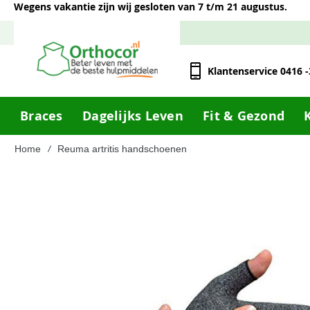
Wegens vakantie zijn wij gesloten van 7 t/m 21 augustus.
Klantenservice 0416 
Braces
Dagelijks Leven
Fit & Gezond
Home
Reuma artritis handschoenen
Ga
naar
het
einde
van
de
afbeeldingen-
gallerij