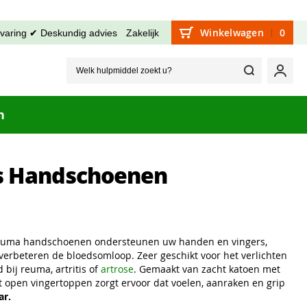
Winkelwagen
0
rvaring ✔ Deskundig advies
Zakelijk
Welk hu
Mijn
n
is Handschoenen
euma handschoenen ondersteunen uw handen en vingers,
erbeteren de bloedsomloop. Zeer geschikt voor het verlichten
 bij reuma, artritis of
artrose
. Gemaakt van zacht katoen met
 open vingertoppen zorgt ervoor dat voelen, aanraken en grip
ar.