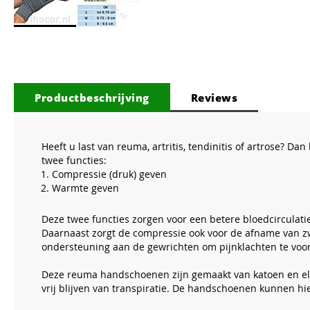
Ga
naar
het
begin
van
Productbeschrijving
Reviews
de
afbeeldingen-
gallerij
Heeft u last van reuma, artritis, tendinitis of artrose?
twee functies:
Compressie (druk) geven
Warmte geven
Deze twee functies zorgen voor een betere bloedcirculatie
Daarnaast zorgt de compressie ook voor de afname van zw
ondersteuning aan de gewrichten om pijnklachten te voo
Deze reuma handschoenen zijn gemaakt van katoen en ela
vrij blijven van transpiratie. De handschoenen kunnen 