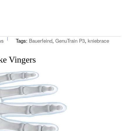
ws
Tags:
Bauerfeind
,
GenuTrain P3
,
kniebrace
jke Vingers