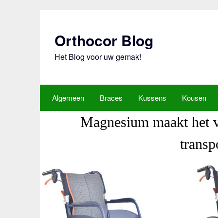
Ga
naar
de
Orthocor Blog
inhoud
Het Blog voor uw gemak!
Algemeen
Braces
Kussens
Kousen
Magnesium maakt het ve
transp