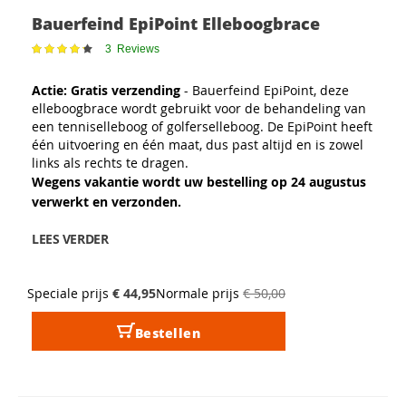
Bauerfeind EpiPoint Elleboogbrace
Waardering:
3
Reviews
87
100
% of
Actie: Gratis verzending
- Bauerfeind EpiPoint, deze
elleboogbrace wordt gebruikt voor de behandeling van
een tenniselleboog of golferselleboog. De EpiPoint heeft
één uitvoering en één maat, dus past altijd en is zowel
links als rechts te dragen.
Wegens vakantie wordt uw bestelling op 24 augustus
verwerkt en verzonden.
LEES VERDER
Speciale prijs
€ 44,95
Normale prijs
€ 50,00
Bestellen