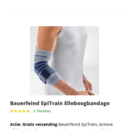
Bauerfeind EpiTrain Elleboogbandage
Waardering:
3
Reviews
96
100
% of
Actie: Gratis verzending
Bauerfeind EpiTrain, Actieve