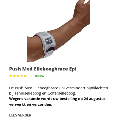
Push Med Elleboogbrace Epi
Waardering:
1
Review
100
100
% of
De Push Med Elleboogbrace Epi vermindert pijnklachten
bij Tenniselleboog en Golferselleboog.
Wegens vakantie wordt uw bestelling op 24 augustus
verwerkt en verzonden.
LEES VERDER