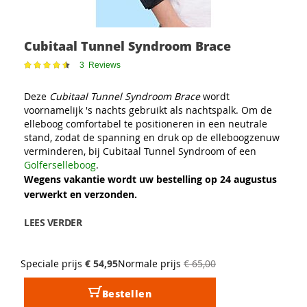
Cubitaal Tunnel Syndroom Brace
Waardering:
3
Reviews
93
100
% of
Deze
Cubitaal Tunnel Syndroom Brace
wordt
voornamelijk 's nachts gebruikt als nachtspalk. Om de
elleboog comfortabel te positioneren in een neutrale
stand, zodat de spanning en druk op de elleboogzenuw
verminderen, bij Cubitaal Tunnel Syndroom of een
Golferselleboog
.
Wegens vakantie wordt uw bestelling op 24 augustus
verwerkt en verzonden.
LEES VERDER
Speciale prijs
€ 54,95
Normale prijs
€ 65,00
Bestellen