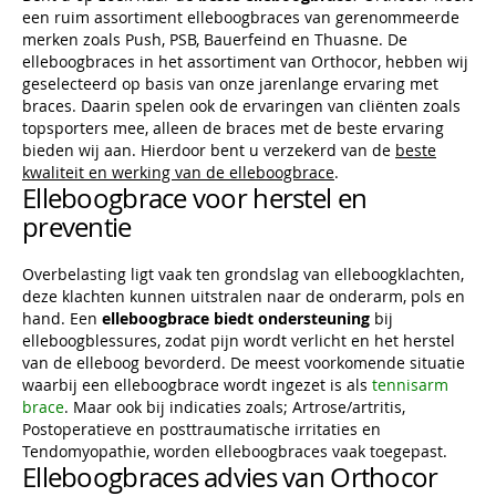
een ruim assortiment elleboogbraces van gerenommeerde
merken zoals Push, PSB, Bauerfeind en Thuasne. De
elleboogbraces in het assortiment van Orthocor, hebben wij
geselecteerd op basis van onze jarenlange ervaring met
braces. Daarin spelen ook de ervaringen van cliënten zoals
topsporters mee, alleen de braces met de beste ervaring
bieden wij aan. Hierdoor bent u verzekerd van de
beste
kwaliteit en werking van de elleboogbrace
.
Elleboogbrace voor herstel en
preventie
Overbelasting ligt vaak ten grondslag van elleboogklachten,
deze klachten kunnen uitstralen naar de onderarm, pols en
hand. Een
elleboogbrace biedt ondersteuning
bij
elleboogblessures, zodat pijn wordt verlicht en het herstel
van de elleboog bevorderd. De meest voorkomende situatie
waarbij een elleboogbrace wordt ingezet is als
tennisarm
brace
. Maar ook bij indicaties zoals; Artrose/artritis,
Postoperatieve en posttraumatische irritaties en
Tendomyopathie, worden elleboogbraces vaak toegepast.
Elleboogbraces advies van Orthocor