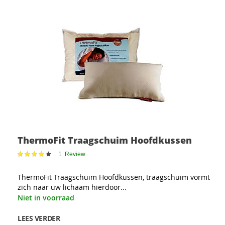
ThermoFit Traagschuim Hoofdkussen
Waardering:
1
Review
87
100
% of
ThermoFit Traagschuim Hoofdkussen, traagschuim vormt
zich naar uw lichaam hierdoor...
Niet in voorraad
LEES VERDER