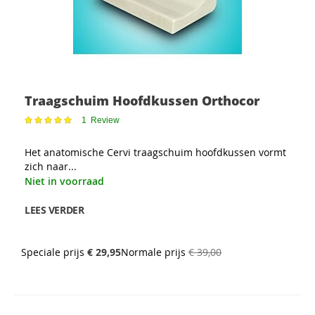
Traagschuim Hoofdkussen Orthocor
Waardering:
1
Review
100
100
% of
Het anatomische Cervi traagschuim hoofdkussen vormt
zich naar...
Niet in voorraad
LEES VERDER
Speciale prijs
€ 29,95
Normale prijs
€ 39,00