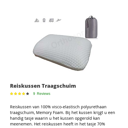
Reiskussen Traagschuim
Waardering:
9
Reviews
79
100
% of
Reiskussen van 100% visco-elastisch polyurethaan
traagschuim, Memory Foam. Bij het kussen krijgt u een
handig tasje waarin u het kussen opgerold kan
meenemen. Het reiskussen heeft in het tasje 70%