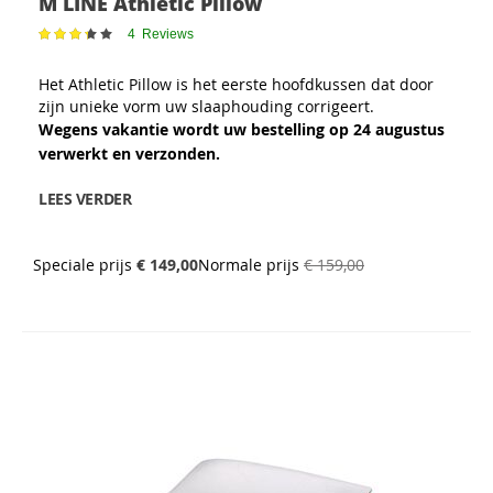
M LINE Athletic Pillow
Waardering:
4
Reviews
67
100
% of
Het Athletic Pillow is het eerste hoofdkussen dat door
zijn unieke vorm uw slaaphouding corrigeert.
Wegens vakantie wordt uw bestelling op 24 augustus
verwerkt en verzonden.
LEES VERDER
Speciale prijs
€ 149,00
Normale prijs
€ 159,00