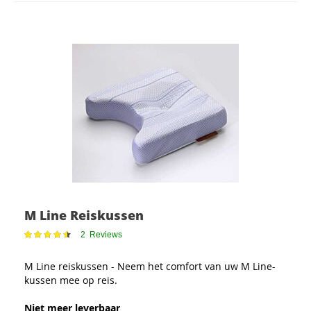
M Line Reiskussen
Waardering:
2
Reviews
93
100
% of
M Line reiskussen - Neem het comfort van uw M Line-
kussen mee op reis.
Niet meer leverbaar