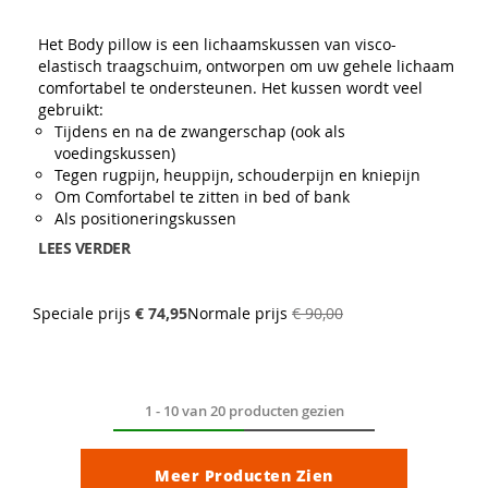
91
100
% of
Het Body pillow is een lichaamskussen van visco-
elastisch traagschuim, ontworpen om uw gehele lichaam
comfortabel te ondersteunen. Het kussen wordt veel
gebruikt:
Tijdens en na de zwangerschap (ook als
voedingskussen)
Tegen rugpijn, heuppijn, schouderpijn en kniepijn
Om Comfortabel te zitten in bed of bank
Als positioneringskussen
LEES VERDER
Speciale prijs
€ 74,95
Normale prijs
€ 90,00
1
-
10
van
20
producten gezien
Meer Producten Zien