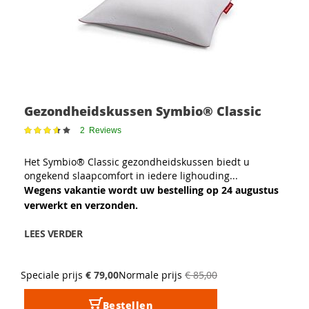
Gezondheidskussen Symbio® Classic
Waardering:
2
Reviews
73
100
% of
Het Symbio® Classic gezondheidskussen biedt u
ongekend slaapcomfort in iedere lighouding...
Wegens vakantie wordt uw bestelling op 24 augustus
verwerkt en verzonden.
LEES VERDER
Speciale prijs
€ 79,00
Normale prijs
€ 85,00
Bestellen