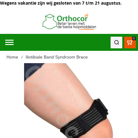
Wegens vakantie zijn wij gesloten van 7 t/m 21 augustus.
0
Win
Home
Iliotibiale Band Syndroom Brace
Ga
naar
het
einde
van
de
afbeeldingen-
gallerij