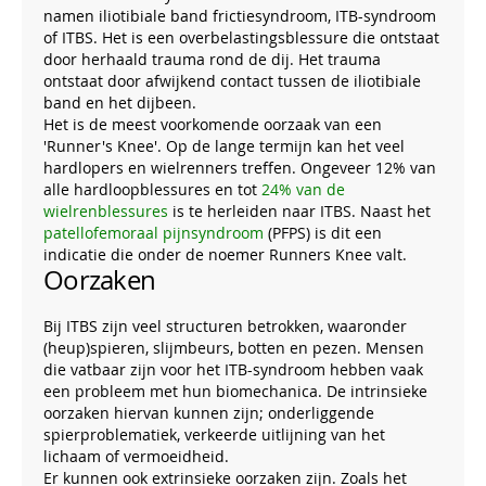
namen iliotibiale band frictiesyndroom, ITB-syndroom
of ITBS. Het is een overbelastingsblessure die ontstaat
door herhaald trauma rond de dij. Het trauma
ontstaat door afwijkend contact tussen de iliotibiale
band en het dijbeen.
Het is de meest voorkomende oorzaak van een
'Runner's Knee'. Op de lange termijn kan het veel
hardlopers en wielrenners treffen. Ongeveer 12% van
alle hardloopblessures en tot
24% van de
wielrenblessures
is te herleiden naar ITBS. Naast het
patellofemoraal pijnsyndroom
(PFPS) is dit een
indicatie die onder de noemer Runners Knee valt.
Oorzaken
Bij ITBS zijn veel structuren betrokken, waaronder
(heup)spieren, slijmbeurs, botten en pezen. Mensen
die vatbaar zijn voor het ITB-syndroom hebben vaak
een probleem met hun biomechanica. De intrinsieke
oorzaken hiervan kunnen zijn; onderliggende
spierproblematiek, verkeerde uitlijning van het
lichaam of vermoeidheid.
Er kunnen ook extrinsieke oorzaken zijn. Zoals het