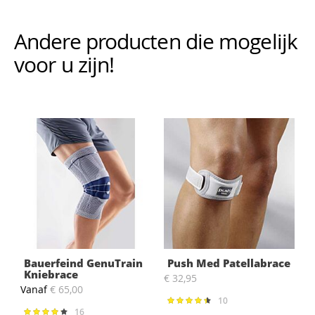
Andere producten die mogelijk i
voor u zijn!
Bauerfeind GenuTrain
Push Med Patellabrace
Kniebrace
€ 32,95
Vanaf
€ 65,00
€
10
Waardering:
91%
16
Waardering: