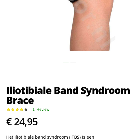
Ga
naar
het
Iliotibiale Band Syndroom
begin
van
Brace
de
afbeeldingen-
Waardering:
1
Review
gallerij
87
100
% of
€ 24,95
Het iliotibiale band syndroom (ITBS) is een