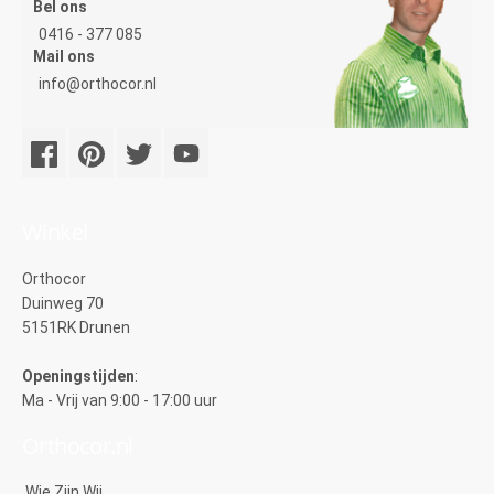
Bel ons
0416 - 377 085
Mail ons
info@orthocor.nl
Winkel
Orthocor
Duinweg 70
5151RK Drunen
Openingstijden
:
Ma - Vrij van 9:00 - 17:00 uur
Orthocor.nl
Wie Zijn Wij