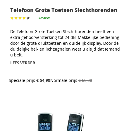
Telefoon Grote Toetsen Slechthorenden
Waardering:
1
Review
80
100
% of
De Telefoon Grote Toetsen Slechthorenden heeft een
extra gehoorversterking tot 24 dB. Makkelijke bediening
door de grote druktoetsen en duidelijk display. Door de
duidelijke bel- en lichtsignalen weet u altijd dat iemand
u belt.
LEES VERDER
Speciale prijs
€ 54,99
Normale prijs
€ 60,00