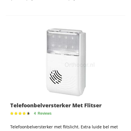
Telefoonbelversterker Met Flitser
Waardering:
4
Reviews
90
100
% of
Telefoonbelversterker met flitslicht. Extra luide bel met