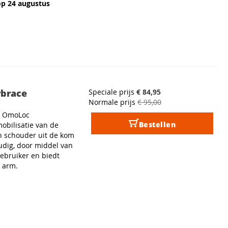
op 24 augustus
rbrace
Speciale prijs
€ 84,95
Normale prijs
€ 95,00
d OmoLoc
Bestellen
obilisatie van de
n schouder uit de kom
udig, door middel van
ebruiker en biedt
e arm.