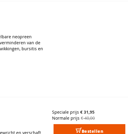
elbare neopreen
 verminderen van de
wikkingen, bursitis en
Speciale prijs
€ 31,95
Normale prijs
€ 40,00
Bestellen
ewricht en verschaft