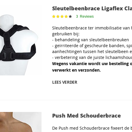
Sleutelbeenbrace Ligaflex Cl
Waardering:
3
Reviews
82
100
% of
Sleutelbeenbrace ter immobilisatie van 
gebruiken bij:
- behandeling van sleutelbeenbreuken
- geïrriteerde of gescheurde banden, sp
aanhechtingen tussen het sleutelbeen 
- verbetering van de juiste lichaamshou
Wegens vakantie wordt uw bestelling 
verwerkt en verzonden.
LEES VERDER
Push Med Schouderbrace
De Push med Schouderbrace fixeert de