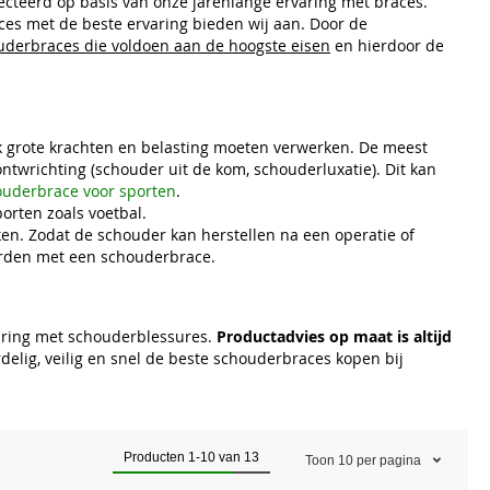
ecteerd op basis van onze jarenlange ervaring met braces.
ces met de beste ervaring bieden wij aan. Door de
uderbraces die voldoen aan de hoogste eisen
en hierdoor de
ak grote krachten en belasting moeten verwerken. De meest
twrichting (schouder uit de kom, schouderluxatie). Dit kan
ouderbrace voor sporten
.
rten zoals voetbal.
. Zodat de schouder kan herstellen na een operatie of
rden met een schouderbrace.
varing met schouderblessures.
Productadvies op maat is altijd
rdelig, veilig en snel de beste schouderbraces kopen bij
Producten
1
-
10
van
13
Toon
10
per pagina