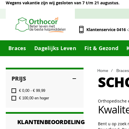
Wegens vakantie zijn wij gesloten van 7 t/m 21 augustus.
Klantenservice 0416 
Braces
Dagelijks Leven
Fit & Gezond
Home
Braces
SCH
PRIJS
€ 0,00
-
€ 99,99
€ 100,00
en hoger
Orthopedische
Kwalit
KLANTENBEOORDELING
Bent u op zoek