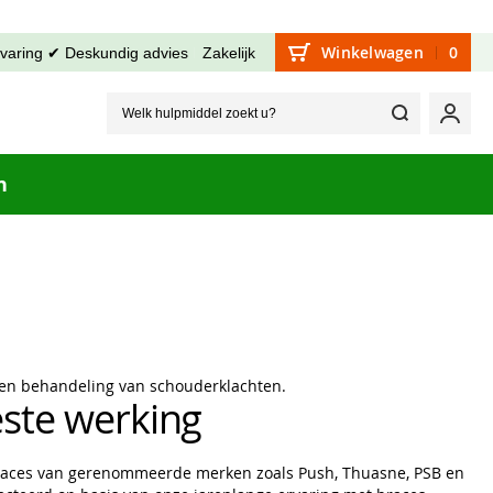
Winkelwagen
0
rvaring ✔ Deskundig advies
Zakelijk
Welk hu
Mijn
n
e en behandeling van schouderklachten.
este werking
braces van gerenommeerde merken zoals Push, Thuasne, PSB en