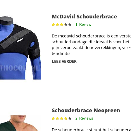
McDavid Schouderbrace
Waardering:
1
Review
67
100
% of
De mcdavid schouderbrace is een verst
schouderbandage die ideaal is voor het
pijn veroorzaakt door verrekkingen, verz
tendinitis.
LEES VERDER
Schouderbrace Neopreen
Waardering:
2
Reviews
77
100
% of
De schouderbrace steunt het schouderg