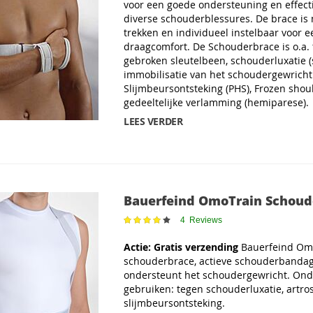
voor een goede ondersteuning en effect
diverse schouderblessures. De brace is 
trekken en individueel instelbaar voor
draagcomfort. De Schouderbrace is o.a. 
gebroken sleutelbeen, schouderluxatie (
immobilisatie van het schoudergewricht
Slijmbeursontsteking (PHS), Frozen shoul
gedeeltelijke verlamming (hemiparese).
LEES VERDER
Bauerfeind OmoTrain Schoud
Waardering:
4
Reviews
80
100
% of
Actie: Gratis verzending
Bauerfeind Om
schouderbrace, actieve schouderbandage
ondersteunt het schoudergewricht. Ond
gebruiken: tegen schouderluxatie, artro
slijmbeursontsteking.