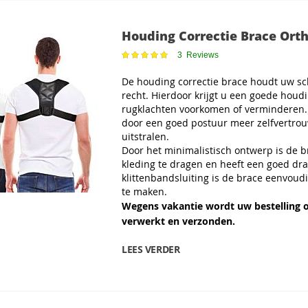
Houding Correctie Brace Ort
Waardering:
3
Reviews
100
100
% of
De houding correctie brace houdt uw s
recht. Hierdoor krijgt u een goede houdi
rugklachten voorkomen of verminderen.
door een goed postuur meer zelfvertrou
uitstralen.
Door het minimalistisch ontwerp is de 
kleding te dragen en heeft een goed dr
klittenbandsluiting is de brace eenvoud
te maken.
Wegens vakantie wordt uw bestelling 
verwerkt en verzonden.
LEES VERDER