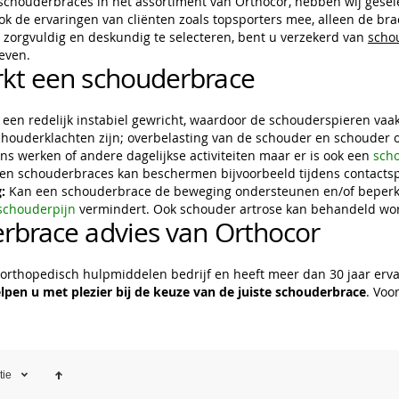
schouderbraces in het assortiment van Orthocor, hebben wij gesel
ok de ervaringen van cliënten zoals topsporters mee, alleen de bra
zorgvuldig en deskundig te selecteren, bent u verzekerd van
scho
even.
kt een schouderbrace
 een redelijk instabiel gewricht, waardoor de schouderspieren va
ouderklachten zijn; overbelasting van de schouder en schouder on
ns werken of andere dagelijkse activiteiten maar er is ook een
sch
en schouderbraces kan beschermen bijvoorbeeld tijdens contactspo
:
Kan een schouderbrace de beweging ondersteunen en/of beperken
schouderpijn
vermindert. Ook schouder artrose kan behandeld wo
rbrace advies van Orthocor
 orthopedisch hulpmiddelen bedrijf en heeft meer dan 30 jaar er
elpen u met plezier bij de keuze van de juiste schouderbrace
. Voo
tie