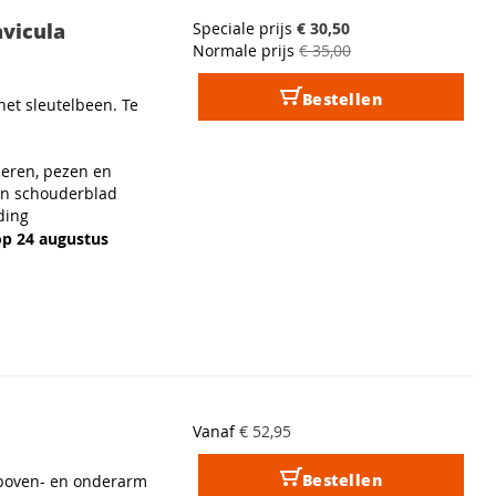
avicula
Speciale prijs
€ 30,50
Normale prijs
€ 35,00
Bestellen
het sleutelbeen. Te
ieren, pezen en
en schouderblad
ding
op 24 augustus
Vanaf
€ 52,95
Bestellen
 boven- en onderarm