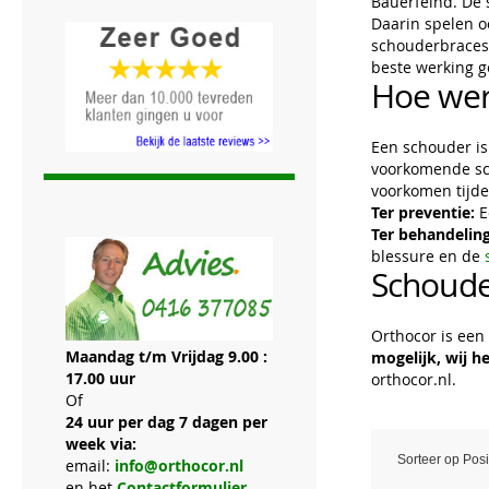
Bauerfeind. De 
Daarin spelen o
schouderbraces 
beste werking g
Hoe wer
Een schouder is
voorkomende sch
voorkomen tijde
Ter preventie:
E
Ter behandeling
blessure en de
Schoude
Orthocor is een
Maandag t/m Vrijdag 9.00 :
mogelijk, wij h
17.00 uur
orthocor.nl.
Of
24 uur per dag 7 dagen per
week via:
Sorteer op
Posi
email:
info@orthocor.nl
en het
Contactformulier