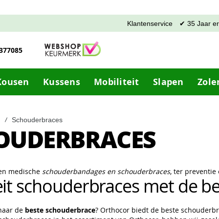
Klantenservice
✔ 35 Jaar e
-377085
Kousen
Kussens
Mobiliteit
Slapen
Zole
Schouderbraces
OUDERBRACES
 en medische
schouderbandages en schouderbraces
, ter preventi
eit schouderbraces met de b
 naar de
beste schouderbrace
? Orthocor biedt de beste schouder