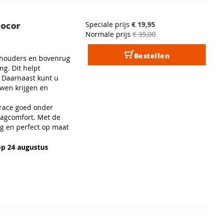
hocor
Speciale prijs
€ 19,95
Normale prijs
€ 35,00
Bestellen
chouders en bovenrug
ng. Dit helpt
 Daarnaast kunt u
wen krijgen en
brace goed onder
aagcomfort. Met de
ig en perfect op maat
op 24 augustus