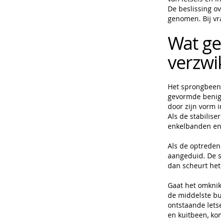
De beslissing o
genomen. Bij vr
Wat geb
verzwi
Het sprongbeen 
gevormde benige
door zijn vorm 
Als de stabilise
enkelbanden en 
Als de optredend
aangeduid. De s
dan scheurt het
Gaat het omknik
de middelste bu
ontstaande lets
en kuitbeen, ko