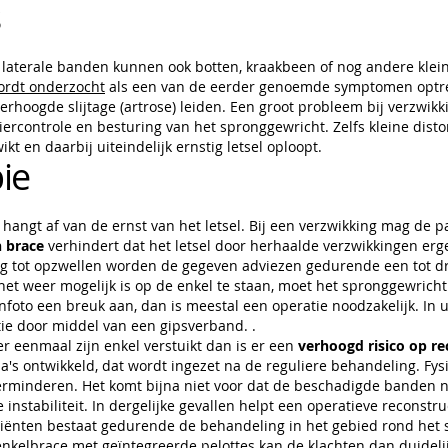
s
de laterale banden kunnen ook botten, kraakbeen of nog andere kle
ordt onderzocht
als een van de eerder genoemde symptomen optree
 verhoogde slijtage (artrose) leiden. Een groot probleem bij verzwikk
ercontrole en besturing van het spronggewricht. Zelfs kleine dist
ikt en daarbij uiteindelijk ernstig letsel oploopt.
ie
hangt af van de ernst van het letsel. Bij een verzwikking mag de 
 brace
verhindert dat het letsel door herhaalde verzwikkingen erg
ing tot opzwellen worden de gegeven adviezen gedurende een tot d
 het weer mogelijk is op de enkel te staan, moet het spronggewri
nfoto een breuk aan, dan is meestal een operatie noodzakelijk. In
ie door middel van een gipsverband. .
er eenmaal zijn enkel verstuikt dan is er een
verhoogd risico op rec
s ontwikkeld, dat wordt ingezet na de reguliere behandeling. Fysio
verminderen. Het komt bijna niet voor dat de beschadigde banden ni
nstabiliteit. In dergelijke gevallen helpt een operatieve reconstru
iënten bestaat gedurende de behandeling in het gebied rond het 
nkelbrace met geïntegreerde pelottes kan de klachten dan duidel