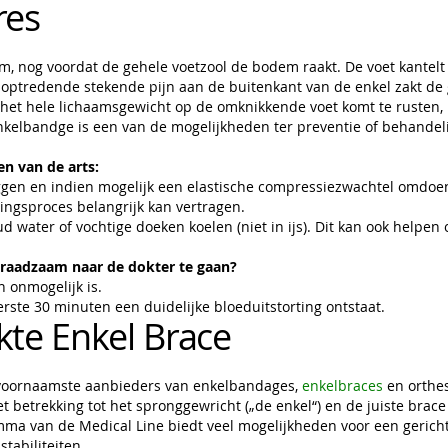
res
om, nog voordat de gehele voetzool de bodem raakt. De voet kante
 optredende stekende pijn aan de buitenkant van de enkel zakt de g
het hele lichaamsgewicht op de omknikkende voet komt te rusten, 
nkelbandge is een van de mogelijkheden ter preventie of behandeli
n van de arts:
en en indien mogelijk een elastische compressiezwachtel omdoen.
ingsproces belangrijk kan vertragen.
 water of vochtige doeken koelen (niet in ijs). Dit kan ook helpen 
 raadzaam naar de dokter te gaan?
n onmogelijk is.
erste 30 minuten een duidelijke bloeduitstorting ontstaat.
kte Enkel Brace
 voornaamste aanbieders van enkelbandages,
enkelbraces
en orthes
t betrekking tot het spronggewricht („de enkel“) en de juiste brace
ma van de Medical Line biedt veel mogelijkheden voor een gericht
stabiliteiten.