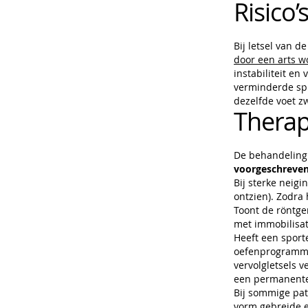
Risico’
Bij letsel van 
door een arts w
instabiliteit en
verminderde spi
dezelfde voet zw
Therap
De behandeling 
voorgeschreven
Bij sterke neig
ontzien). Zodra
Toont de röntge
met immobilisat
Heeft een sport
oefenprogramma'
vervolgletsels 
een permanente i
Bij sommige pat
vorm gebreide e