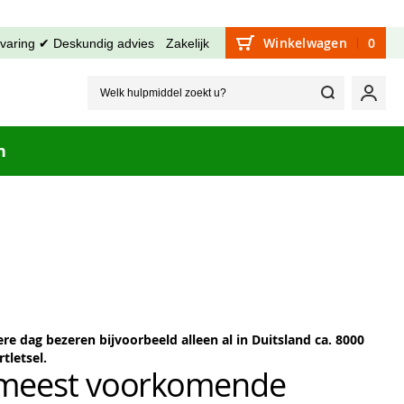
Winkelwagen
0
rvaring ✔ Deskundig advies
Zakelijk
Welk hu
Mijn
n
e dag bezeren bijvoorbeeld alleen al in Duitsland ca. 8000
tletsel.
e meest voorkomende