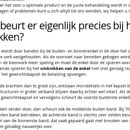
ver het voor u optimale product en de juiste behandeling wordt i
agen of problemen kunt u zich altijd tot ons wenden, wij helpen u m
eurt er eigenlijk precies bij 
kken?
wordt door banden bij de buiten- en binnenenkel in de door het 
 vork vastgehouden. Als de voorvoet naar beneden gebogen wordt
in de beenvork meer speling en moet de enkel door de spieren wor
rende spieren bij het
omknikken van de enkel
niet snel genoeg re
het gewrichtskapsel de belasting opvangen.
e krachten dan te groot zijn, ontstaan microletsels in het kapsel-
tructuren in groter verband blijven daarbij echter wel intact. Als 
 gewrichtskapsel en vervolgens scheurt de voorste buitenste enke
ken verder door, dan scheurt ook de middelste buiten band. Bij 
iten band betrokken; de achterste band is slechts zeer zelden be
el van de binnenste band, dat vaak gepaard gaat met breuken van
mt gelukkig nauwelijks voor.