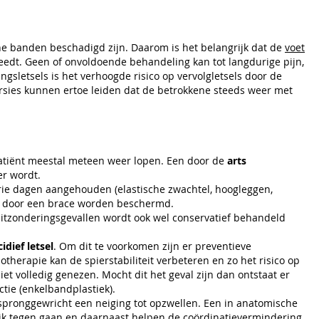
ine banden beschadigd zijn. Daarom is het belangrijk dat de
voet
dt. Geen of onvoldoende behandeling kan tot langdurige pijn,
ingsletsels is het verhoogde risico op vervolgletsels door de
orsies kunnen ertoe leiden dat de betrokkene steeds weer met
patiënt meestal meteen weer lopen. Een door de
arts
er wordt.
rie dagen aangehouden (elastische zwachtel, hoogleggen,
cht door een brace worden beschermd.
 uitzonderingsgevallen wordt ook wel conservatief behandeld
idief letsel
. Om dit te voorkomen zijn er preventieve
therapie kan de spierstabiliteit verbeteren en zo het risico op
et volledig genezen. Mocht dit het geval zijn dan ontstaat er
ctie (enkelbandplastiek).
spronggewricht een neiging tot opzwellen. Een in anatomische
ijk tegen gaan en daarnaast helpen de coördinatievermindering