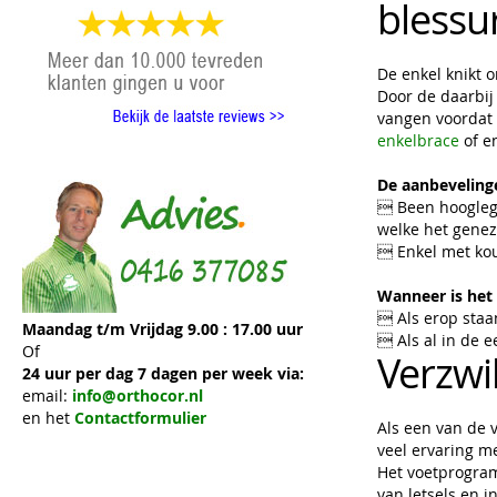
blessu
De enkel knikt 
Door de daarbij
vangen voordat 
enkelbrace
of e
De aanbevelinge
 Been hooglegg
welke het genez
 Enkel met koud
Wanneer is het
 Als erop staa
Maandag t/m Vrijdag 9.00 : 17.00 uur
 Als al in de e
Of
Verzwi
24 uur per dag 7 dagen per week via:
email:
info@orthocor.nl
en het
Contactformulier
Als een van de
veel ervaring me
Het voetprogram
van letsels en in