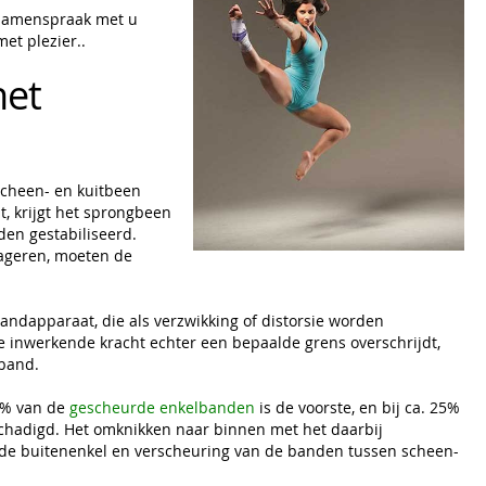
n samenspraak met u
et plezier..
het
scheen- en kuitbeen
, krijgt het sprongbeen
den gestabiliseerd.
ageren, moeten de
bandapparaat, die als verzwikking of distorsie worden
de inwerkende kracht echter een bepaalde grens overschrijdt,
lband.
70% van de
gescheurde enkelbanden
is de voorste, en bij ca. 25%
schadigd. Het omknikken naar binnen met het daarbij
 de buitenenkel en verscheuring van de banden tussen scheen-