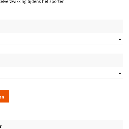
lverzwikking tijdens het sporten.
en
?