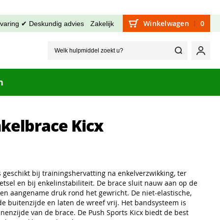
Winkelwagen
0
rvaring ✔ Deskundig advies
Zakelijk
Welk hu
Mijn
n
nkelbrace Kicx
 geschikt bij trainingshervatting na enkelverzwikking, ter
tsel en bij enkelinstabiliteit. De brace sluit nauw aan op de
en aangename druk rond het gewricht. De niet-elastische,
e buitenzijde en laten de wreef vrij. Het bandsysteem is
nenzijde van de brace. De Push Sports Kicx biedt de best