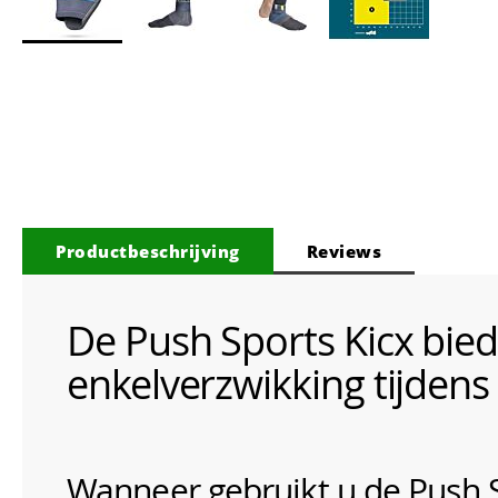
Ga
naar
het
begin
van
de
afbeeldingen-
gallerij
Productbeschrijving
Reviews
De Push Sports Kicx bie
enkelverzwikking tijdens
Wanneer gebruikt u de Push S