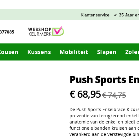
Klantenservice
✔ 35 Jaar e
-377085
Kousen
Kussens
Mobiliteit
Slapen
Zole
Push Sports E
€ 68,95
€ 74,75
De Push Sports Enkelbrace Kicx is
preventie van terugkerend enkelle
anatomie van de enkel en biedt e
functionele banden kruisen aan d
verankerd aan de verstevigde bin