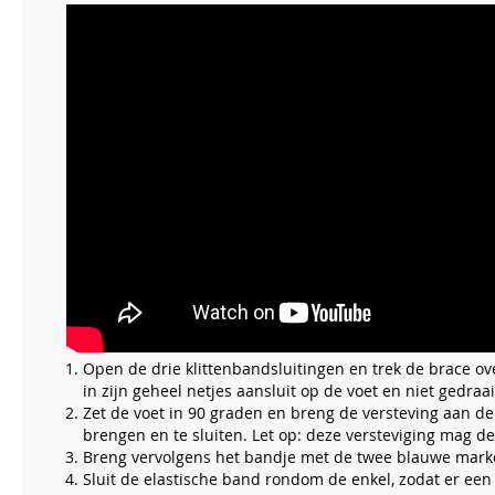
Open de drie klittenbandsluitingen en trek de brace ove
in zijn geheel netjes aansluit op de voet en niet gedraai
Zet de voet in 90 graden en breng de versteving aan d
brengen en te sluiten. Let op: deze versteviging mag d
Breng vervolgens het bandje met de twee blauwe marke
Sluit de elastische band rondom de enkel, zodat er een