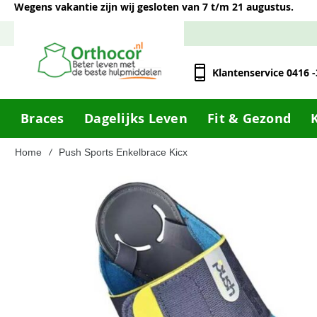
Wegens vakantie zijn wij gesloten van 7 t/m 21 augustus.
Klantenservice 0416 
Braces
Dagelijks Leven
Fit & Gezond
Home
Push Sports Enkelbrace Kicx
Ga
naar
het
einde
van
de
afbeeldingen-
gallerij