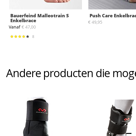
Bauerfeind Malleotrain S
Push Care Enkelbra
Enkelbrace
€ 49,95
Vanaf
€ 47,00
8
Waardering:
82%
Andere producten die mogeli