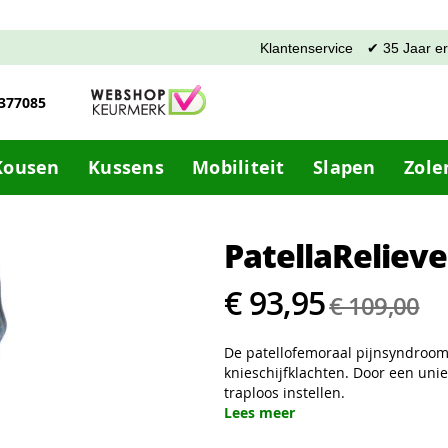
Klantenservice
✔ 35 Jaar e
-377085
Kousen
Kussens
Mobiliteit
Slapen
Zole
PatellaReliev
€ 93,95
€ 109,00
De patellofemoraal pijnsyndroom 
knieschijfklachten. Door een uni
traploos instellen.
Lees meer