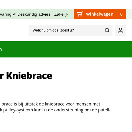
Winkelwagen
0
rvaring ✔ Deskundig advies
Zakelijk
Welk hu
Mijn
n
er Kniebrace
brace is bij uitstek de kniebrace voor mensen met
ek pulley-systeem kunt u de ondersteuning om de patella