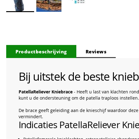
Ga
naar
het
begin
van
de
Productbeschrijving
Reviews
afbeeldingen-
gallerij
Bij uitstek de beste knie
PatellaReliever Kniebrace
- Heeft u last van klachten ron
kunt u de ondersteuning om de patella traploos instellen.
De brace geeft geleiding aan de knieschijf waardoor dez
vermindert.
Indicaties PatellaReliever Kni