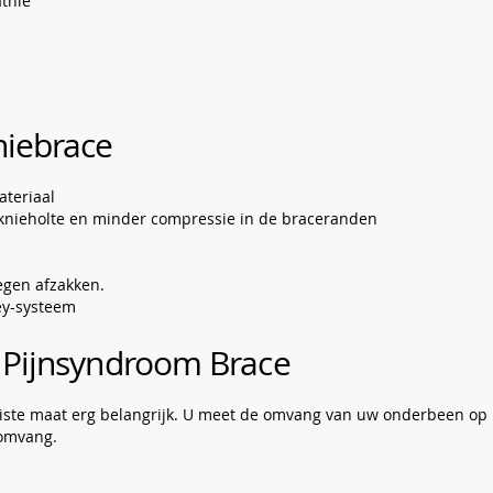
athie
niebrace
ateriaal
 knieholte en minder compressie in de braceranden
egen afzakken.
ey-systeem
 Pijnsyndroom Brace
uiste maat erg belangrijk. U meet de omvang van uw onderbeen op 
 omvang.