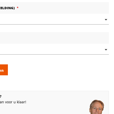
EELDING)
en
?
n voor u klaar!