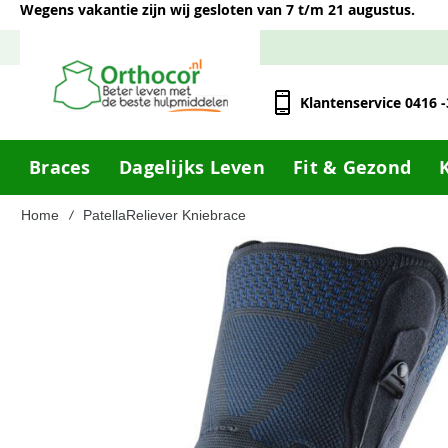
Wegens vakantie zijn wij gesloten van 7 t/m 21 augustus.
Klantenservice 0416 
Braces
Dagelijks Leven
Fit & Gezond
Home
PatellaReliever Kniebrace
Ga
naar
het
einde
van
de
afbeeldingen-
gallerij