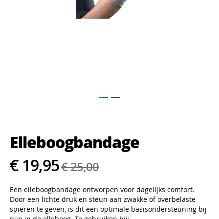
Ga
naar
het
Elleboogbandage
begin
van
de
€ 19,95
€ 25,00
afbeeldingen-
gallerij
Een elleboogbandage ontworpen voor dagelijks comfort.
Door een lichte druk en steun aan zwakke of overbelaste
spieren te geven, is dit een optimale basisondersteuning bij
pijn in de elleboog. Te gebruiken bij: