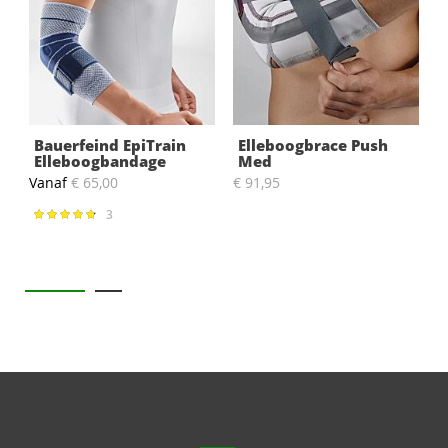
Bauerfeind EpiTrain
Elleboogbrace Push
Elleboogbandage
Med
Vanaf
€ 65,00
€ 91,95
S
N
3
Waardering:
96%