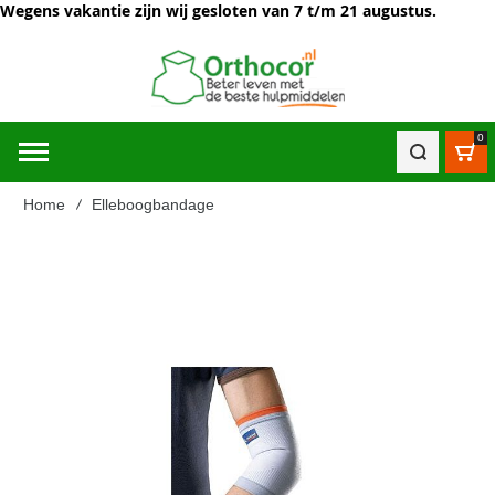
Wegens vakantie zijn wij gesloten van 7 t/m 21 augustus.
0
Win
Home
Elleboogbandage
Ga
naar
het
einde
van
de
afbeeldingen-
gallerij