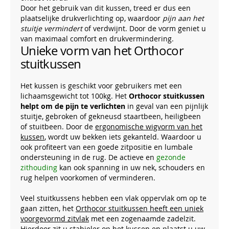
Door het gebruik van dit kussen, treed er dus een
plaatselijke drukverlichting op, waardoor
pijn aan het
stuitje vermindert
of verdwijnt. Door de vorm geniet u
van maximaal comfort en drukvermindering.
Unieke vorm van het Orthocor
stuitkussen
Het kussen is geschikt voor gebruikers met een
lichaamsgewicht tot 100kg. Het
Orthocor stuitkussen
helpt om de pijn te verlichten
in geval van een pijnlijk
stuitje, gebroken of gekneusd staartbeen, heiligbeen
of stuitbeen. Door de
ergonomische wigvorm van het
kussen
, wordt uw bekken iets gekanteld. Waardoor u
ook profiteert van een goede zitpositie en lumbale
ondersteuning in de rug. De actieve en
gezonde
zithouding
kan ook spanning in uw nek, schouders en
rug helpen voorkomen of verminderen.
Veel stuitkussens hebben een vlak oppervlak om op te
gaan zitten, het
Orthocor stuitkussen heeft een uniek
voorgevormd zitvlak
met een zogenaamde zadelzit.
Hierdoor zit u stabieler op het kussen en plaatst u uw