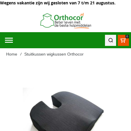
Wegens vakantie zijn wij gesloten van 7 t/m 21 augustus.
0
Win
Home
Stuitkussen wigkussen Orthocor
Ga
naar
het
einde
van
de
afbeeldingen-
gallerij