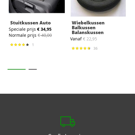
Stuitkussen Auto
Wiebelkussen
Balkussen
Speciale prijs
€ 34,95
S
Balanskussen
Normale prijs
€ 40,00
N
Vanaf
€ 22,95
1
Waardering:
87%
36
Waardering:
95%