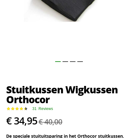
Ga
naar
het
Stuitkussen Wigkussen
begin
van
Orthocor
de
afbeeldingen-
Waardering:
31
Reviews
gallerij
89
100
% of
€ 34,95
€ 40,00
De speciale stuituitsparing in het Orthocor stuitkussen
,