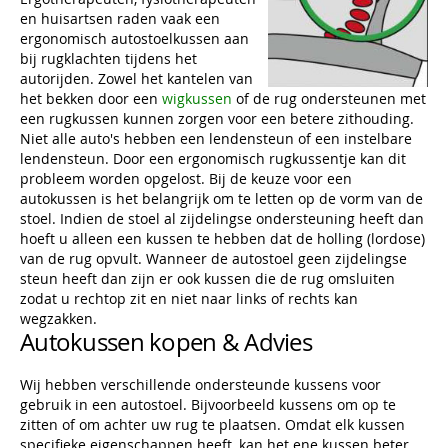
en huisartsen raden vaak een
ergonomisch autostoelkussen aan
bij rugklachten tijdens het
autorijden. Zowel het kantelen van
het bekken door een
wigkussen
of de rug ondersteunen met
een rugkussen kunnen zorgen voor een betere zithouding.
Niet alle auto's hebben een lendensteun of een instelbare
lendensteun. Door een ergonomisch rugkussentje kan dit
probleem worden opgelost. Bij de keuze voor een
autokussen is het belangrijk om te letten op de vorm van de
stoel. Indien de stoel al zijdelingse ondersteuning heeft dan
hoeft u alleen een kussen te hebben dat de holling (lordose)
van de rug opvult. Wanneer de autostoel geen zijdelingse
steun heeft dan zijn er ook kussen die de rug omsluiten
zodat u rechtop zit en niet naar links of rechts kan
wegzakken.
Autokussen kopen & Advies
Wij hebben verschillende ondersteunde kussens voor
gebruik in een autostoel. Bijvoorbeeld kussens om op te
zitten of om achter uw rug te plaatsen. Omdat elk kussen
specifieke eigenschappen heeft, kan het ene kussen beter