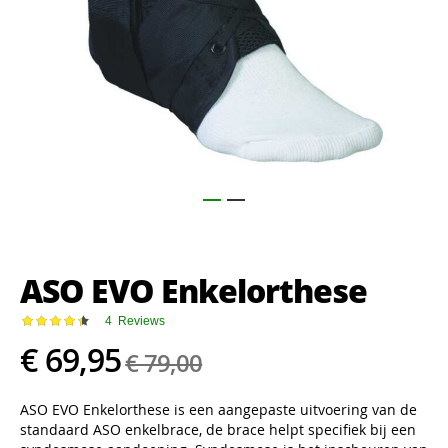
Ga
naar
het
ASO EVO Enkelorthese
begin
van
de
Waardering:
4
Reviews
90
100
% of
afbeeldingen-
€ 69,95
€ 79,00
gallerij
ASO EVO Enkelorthese is een aangepaste uitvoering van de
standaard ASO enkelbrace, de brace helpt specifiek bij een