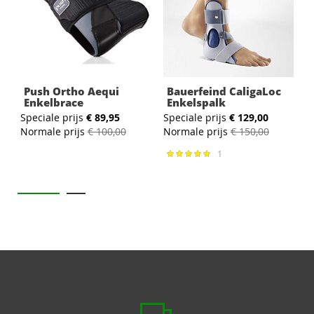
Push Ortho Aequi
Bauerfeind CaligaLoc
Enkelbrace
Enkelspalk
Speciale prijs
€ 89,95
Speciale prijs
€ 129,00
S
Normale prijs
€ 100,00
Normale prijs
€ 150,00
N
1
Waardering:
100%