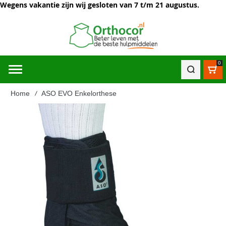
Wegens vakantie zijn wij gesloten van 7 t/m 21 augustus.
0
Win
Home
ASO EVO Enkelorthese
Ga
naar
het
einde
van
de
afbeeldingen-
gallerij