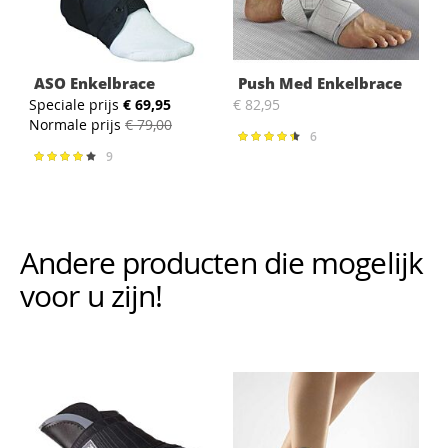
ASO Enkelbrace
Push Med Enkelbrace
Speciale prijs
€ 69,95
€ 82,95
Normale prijs
€ 79,00
6
Waardering:
90%
9
Waardering:
86%
Andere producten die mogelijk i
voor u zijn!