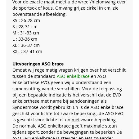
Voor de exacte maat meet u de wreef/hielomvang over
de sportsok of kous. Omvang grijze cirkel in cm, zie
bovenstaande afbeelding.
XS : 26-28 cm
S : 28-31 cm
M : 31-33 cm
L : 33-36 cm
XL : 36-37 cm
XXL : 37-41 cm
Uitvoeringen ASO brace
Omdat wij regelmatig vragen krijgen over het verschilt
tussen de standaard
ASO enkelbrace
en ASO
enkelorthese EVO, geven wij u onderstaand een
samenvatting van de verschillen. Voor de toepassing
bij een bepaalde indicatie is het verschil dat de EVO
enkelorthese met name bij aandoeningen als
Syndesmose wordt gebruikt. En is de ASO enkelbrace
geschikt voor lichte tot zware beperking., de ASO EVO
is geschikt voor lichte tot en
met
zware beperking.
De normale ASO enkelbrace geeft maximale steun
tijdens sport, zonder de bewegingen te beperken De
ASO EVO enkelbrace is steviger en iets zwaarder