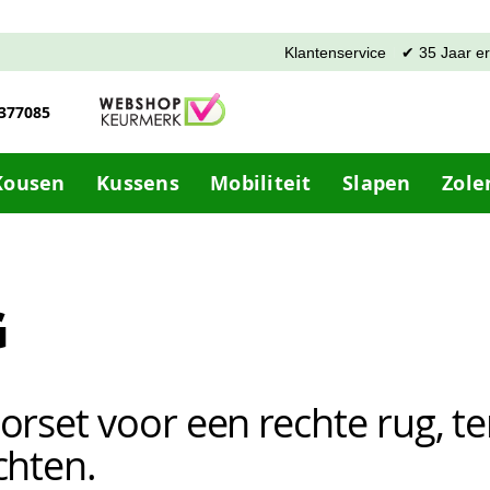
Klantenservice
✔ 35 Jaar e
-377085
Kousen
Kussens
Mobiliteit
Slapen
Zole
G
orset voor een rechte rug, t
chten.