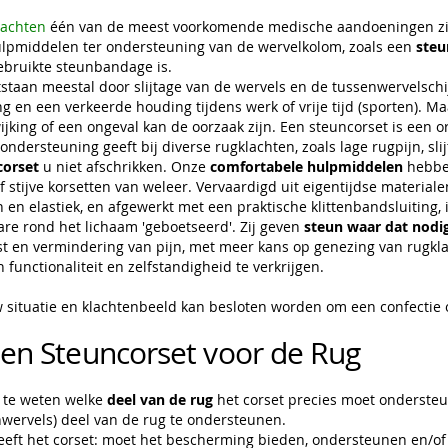
lachten
één van de meest voorkomende medische aandoeningen zijn
lpmiddelen ter ondersteuning van de wervelkolom, zoals een
steu
ebruikte steunbandage is.
staan meestal door slijtage van de wervels en de tussenwervelschi
g en een verkeerde houding tijdens werk of vrije tijd (sporten). M
jking of een ongeval kan de oorzaak zijn. Een steuncorset is een 
ndersteuning geeft bij diverse rugklachten, zoals lage rugpijn, sli
corset
u niet afschrikken. Onze
comfortabele hulpmiddelen
hebbe
 stijve korsetten van weleer. Vervaardigd uit eigentijdse materiale
en elastiek, en afgewerkt met een praktische klittenbandsluiting, 
are rond het lichaam 'geboetseerd'. Zij geven
steun waar dat nodig
ust en vermindering van pijn, met meer kans op genezing van rugk
functionaliteit en zelfstandigheid te verkrijgen.
 situatie en klachtenbeeld kan besloten worden om een confectie
.
len Steuncorset voor de Rug
m te weten welke
deel van de rug
het corset precies moet ondersteun
wervels) deel van de rug te ondersteunen.
eft het corset: moet het bescherming bieden, ondersteunen en/of 