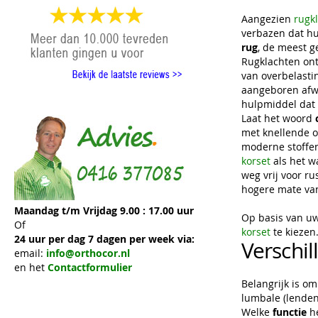
Aangezien
rugk
verbazen dat hu
rug
, de meest g
Rugklachten ont
van overbelastin
aangeboren afwi
hulpmiddel dat o
Laat het woord
met knellende of
moderne stoffen 
korset
als het w
weg vrij voor r
hogere mate van 
Maandag t/m Vrijdag 9.00 : 17.00 uur
Op basis van uw
Of
korset
te kiezen
24 uur per dag 7 dagen per week via:
Verschil
email:
info@orthocor.nl
en het
Contactformulier
Belangrijk is o
lumbale (lenden
Welke
functie
he