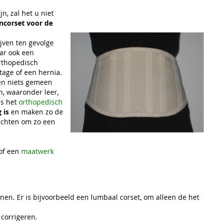
, zal het u niet
ncorset voor de
jven ten gevolge
aar ook een
orthopedisch
jtage of een hernia.
n niets gemeen
n, waaronder leer,
is het
orthopedisch
 is
en maken zo de
lachten om zo een
 of een
maatwerk
en. Er is bijvoorbeeld een lumbaal corset, om alleen de het
corrigeren.