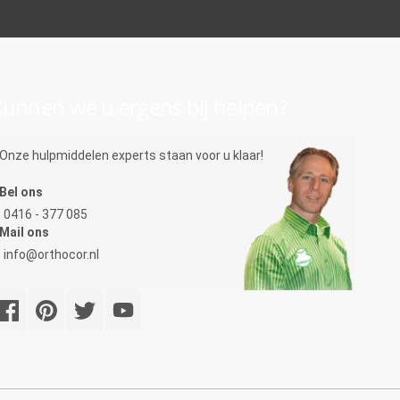
unnen we u ergens bij helpen?
Onze hulpmiddelen experts staan voor u klaar!
Bel ons
0416 - 377 085
Mail ons
info@orthocor.nl