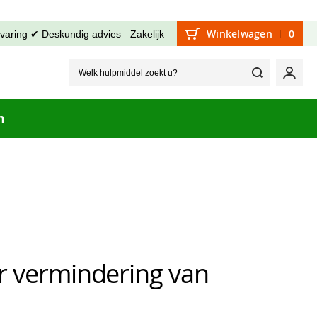
Winkelwagen
0
rvaring ✔ Deskundig advies
Zakelijk
Welk hu
Mijn
n
er vermindering van