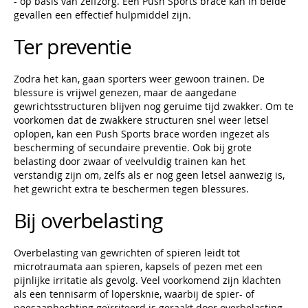
- op basis van zelfzorg. Een Push Sports brace kan in beide
gevallen een effectief hulpmiddel zijn.
Ter preventie
Zodra het kan, gaan sporters weer gewoon trainen. De
blessure is vrijwel genezen, maar de aangedane
gewrichtsstructuren blijven nog geruime tijd zwakker. Om te
voorkomen dat de zwakkere structuren snel weer letsel
oplopen, kan een Push Sports brace worden ingezet als
bescherming of secundaire preventie. Ook bij grote
belasting door zwaar of veelvuldig trainen kan het
verstandig zijn om, zelfs als er nog geen letsel aanwezig is,
het gewricht extra te beschermen tegen blessures.
Bij overbelasting
Overbelasting van gewrichten of spieren leidt tot
microtraumata aan spieren, kapsels of pezen met een
pijnlijke irritatie als gevolg. Veel voorkomend zijn klachten
als een tennisarm of lopersknie, waarbij de spier- of
peesaanhechting geïrriteerd is geraakt door overbelasting