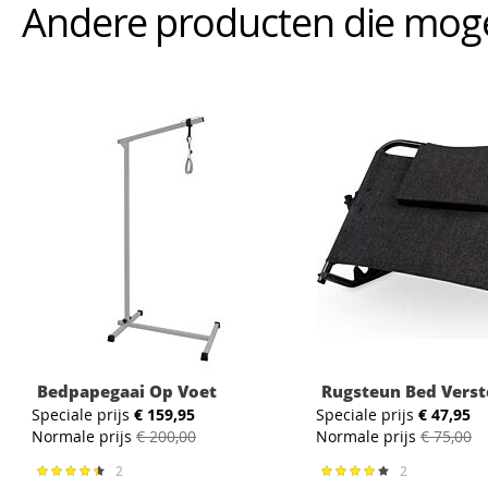
Andere producten die mogeli
Bedpapegaai Op Voet
Rugsteun Bed Verst
Speciale prijs
€ 159,95
Speciale prijs
€ 47,95
Normale prijs
€ 200,00
Normale prijs
€ 75,00
2
2
Waardering:
Waardering:
90%
80%