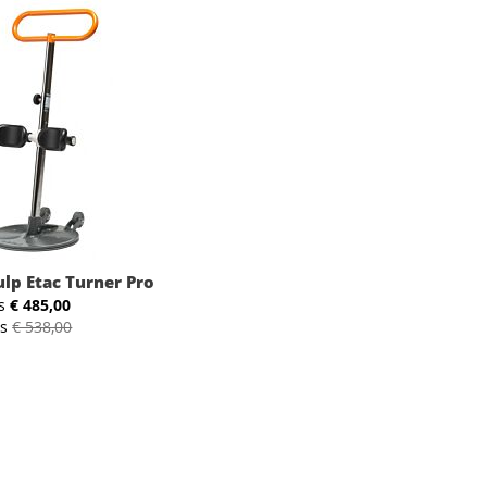
lp Etac Turner Pro
s
€ 485,00
js
€ 538,00
2
: