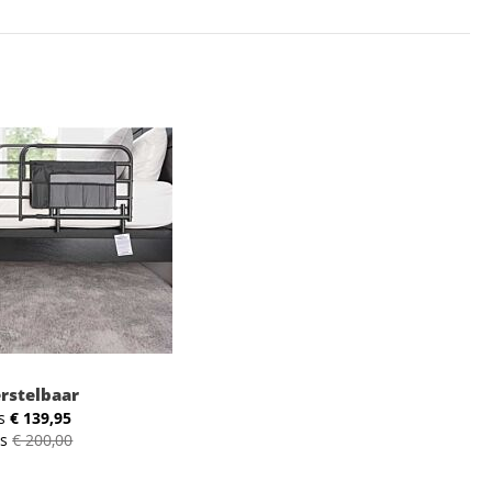
rstelbaar
s
€ 139,95
js
€ 200,00
2
: