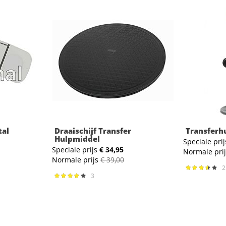
tal
Draaischijf Transfer
Transferhu
Hulpmiddel
Speciale prij
Speciale prijs
€ 34,95
Normale pri
Normale prijs
€ 39,00
Waardering
70%
3
Waardering:
84%