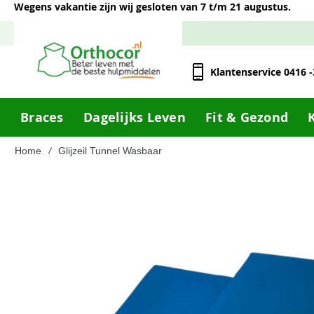
Wegens vakantie zijn wij gesloten van 7 t/m 21 augustus.
Klantenservice 0416 
Braces
Dagelijks Leven
Fit & Gezond
Home
Glijzeil Tunnel Wasbaar
Ga
naar
het
einde
van
de
afbeeldingen-
gallerij