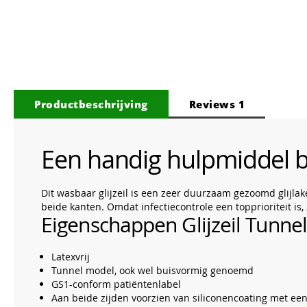
van
de
afbeeldingen-
gallerij
Productbeschrijving
Reviews
1
Een handig hulpmiddel bi
Dit wasbaar glijzeil is een zeer duurzaam gezoomd glijl
beide kanten. Omdat infectiecontrole een topprioriteit is,
Eigenschappen Glijzeil Tunne
Latexvrij
Tunnel model, ook wel buisvormig genoemd
GS1-conform patiëntenlabel
Aan beide zijden voorzien van siliconencoating met een