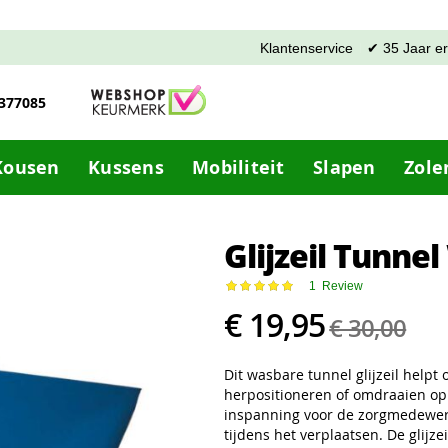
Klantenservice
✔ 35 Jaar e
-377085
Kousen
Kussens
Mobiliteit
Slapen
Zole
Glijzeil Tunne
Waardering:
1
Review
100
100
% of
€ 19,95
€ 30,00
Dit wasbare tunnel glijzeil helpt
herpositioneren of omdraaien op 
inspanning voor de zorgmedewerk
tijdens het verplaatsen. De glijze