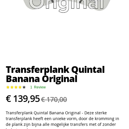
Ga
naar
het
Transferplank Quintal
begin
van
Banana Original
de
afbeeldingen-
Waardering:
1
Review
gallerij
80
100
% of
€ 139,95
€ 170,00
Transferplank Quintal Banana Original - Deze sterke
transferplank heeft een unieke vorm, door de kromming in
de plank zijn bijna alle mogelijke transfers met of zonder