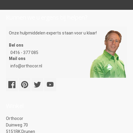
Kunnen we u ergens bij helpen?
Onze hulpmiddelen experts staan voor u klaar!
Bel ons
0416 - 377 085
Mail ons
info@orthocor.nl
Winkel
Orthocor
Duinweg 70
5151RK Drunen