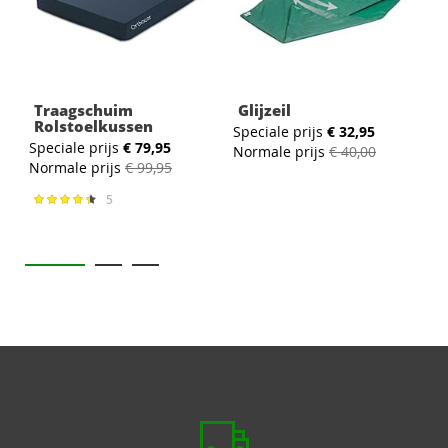
Traagschuim
Glijzeil
Rolstoelkussen
Speciale prijs
€ 32,95
S
Speciale prijs
€ 79,95
Normale prijs
€ 40,00
N
Normale prijs
€ 99,95
5
Waardering:
91%