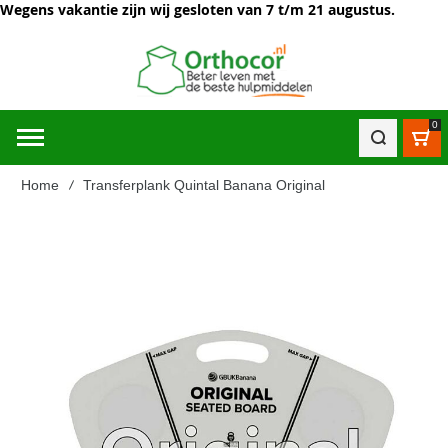
Wegens vakantie zijn wij gesloten van 7 t/m 21 augustus.
0
Win
Home
Transferplank Quintal Banana Original
Ga
naar
het
einde
van
de
afbeeldingen-
gallerij