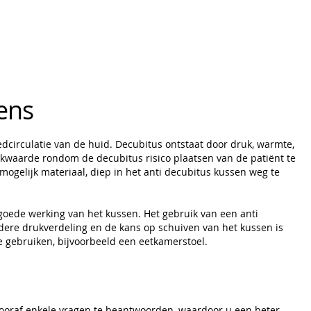
sens
edcirculatie van de huid. Decubitus ontstaat door druk, warmte,
ukwaarde rondom de decubitus risico plaatsen van de patiënt te
mogelijk materiaal, diep in het anti decubitus kussen weg te
oede werking van het kussen. Het gebruik van een anti
dere drukverdeling en de kans op schuiven van het kussen is
e gebruiken, bijvoorbeeld een eetkamerstoel.
 vooraf enkele vragen te beantwoorden, waardoor u een beter