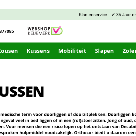
Klantenservice
✔ 35 Jaar e
-377085
Kousen
Kussens
Mobiliteit
Slapen
Zole
KUSSEN
 medische term voor doorliggen of doorzitplekken. Doorliggen k
ngeval veel in bed liggen of in een (rol)stoel zitten. Jong of oud,
en. Voor mensen die een risico lopen op het ontstaan van Decubit
tgesproken hulpmiddel noodzakelijk. Orthocor biedt u daarom een