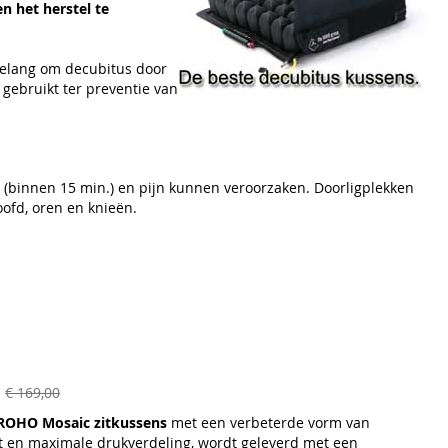
n het herstel te
 belang om decubitus door
gebruikt ter preventie van
n (binnen 15 min.) en pijn kunnen veroorzaken. Doorligplekken
oofd, oren en knieën.
s
€ 169,00
 ROHO Mosaic zitkussens
met een verbeterde vorm van
t en maximale drukverdeling, wordt geleverd met een