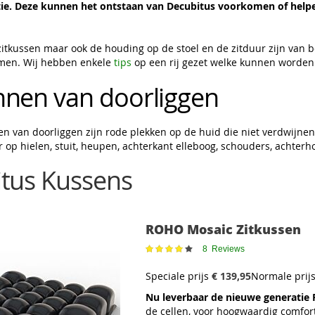
tie. Deze kunnen het ontstaan van Decubitus voorkomen of helpe
 zitkussen maar ook de houding op de stoel en de zitduur zijn van
omen. Wij hebben enkele
tips
op een rij gezet welke kunnen worden 
nen van doorliggen
en van doorliggen zijn rode plekken op de huid die niet verdwijne
 op hielen, stuit, heupen, achterkant elleboog, schouders, achterh
tus Kussens
ROHO Mosaic Zitkussen
Waardering:
8
Reviews
79%
Speciale prijs
€ 139,95
Normale prij
Nu leverbaar de nieuwe generatie
de cellen, voor hoogwaardig comfor