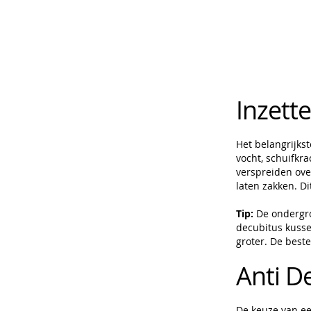
Inzett
Het belangrijks
vocht, schuifkr
verspreiden ove
laten zakken. D
Tip:
De ondergro
decubitus kusse
groter. De best
Anti D
De keuze van ee