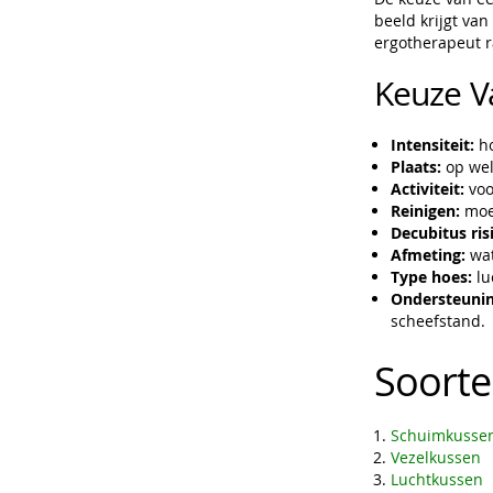
beeld krijgt van
ergotherapeut 
Keuze V
Intensiteit:
ho
Plaats:
op wel
Activiteit:
voo
Reinigen:
moet
Decubitus ris
Afmeting:
wat
Type hoes:
lu
Ondersteunin
scheefstand.
Soorte
Schuimkusse
Vezelkussen
Luchtkussen