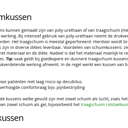
imkussen
ns kunnen gemaakt zijn van poly-urethaan of van traagschuim (m
werking. Bij intensief gebruik van poly-urethaan neemt de drukve
rden. Het traagschuim is meestal geperforeerd. Hierdoor wordt br
s zijn in diverse diktes leverbaar. Voordelen van schuimkussens: ze
het materiaal en de dikte. Nadeel is dat het materiaal moeilijk te r
es.
Tip:
vaak geldt bij goedkopere en dunnere traagschuim kussens, d
kverdelende werking afneemt. In de regel werkt een kussen van b
voor patiënten met laag risico op decubitus.
verhoogde comfortvraag bijv. pijnbestrijding
ide kussens welke gevuld zijn met zowel schuim als lucht, zoals he
an zowel schuim als gel, bijvoorbeeld het
traagschuim rolstoelkus
lkussen