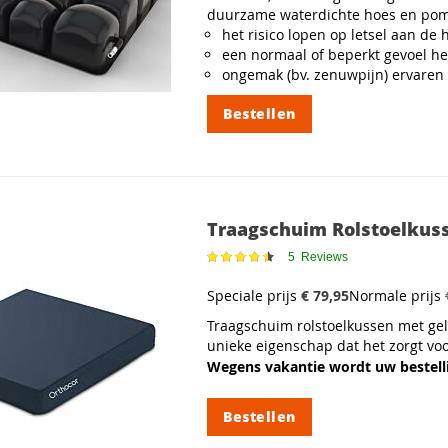
duurzame waterdichte hoes en pomp
het risico lopen op letsel aan de
een normaal of beperkt gevoel he
ongemak (bv. zenuwpijn) ervaren 
Bestellen
Traagschuim Rolstoelkus
Waardering:
5
Reviews
91%
Speciale prijs
€ 79,95
Normale prijs
Traagschuim rolstoelkussen met gel
unieke eigenschap dat het zorgt vo
Wegens vakantie wordt uw bestell
Bestellen