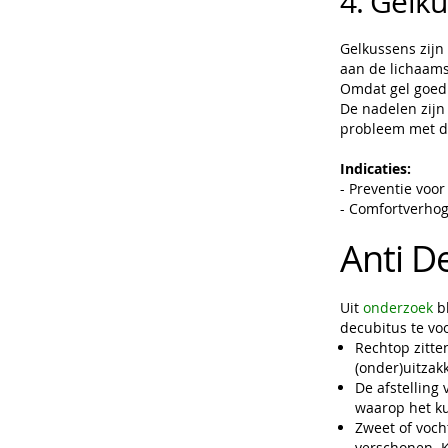
4. Gelk
Gelkussens zijn
aan de lichaams
Omdat gel goed 
De nadelen zijn
probleem met de
Indicaties:
- Preventie voor
- Comfortverho
Anti D
Uit
onderzoek
bl
decubitus te v
Rechtop zitte
(onder)uitzak
De afstelling 
waarop het ku
Zweet of voch
verschonen. 