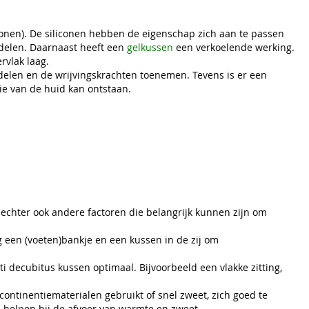
iconen). De siliconen hebben de eigenschap zich aan te passen
rdelen. Daarnaast heeft een
gelkussen
een verkoelende werking.
rvlak laag.
rdelen en de wrijvingskrachten toenemen. Tevens is er een
ie van de huid kan ontstaan.
jn echter ook andere factoren die belangrijk kunnen zijn om
 een (voeten)bankje en een kussen in de zij om
nti decubitus kussen optimaal. Bijvoorbeeld een vlakke zitting,
ontinentiematerialen gebruikt of snel zweet, zich goed te
helpen bij de afvoer van warmte en zweet.