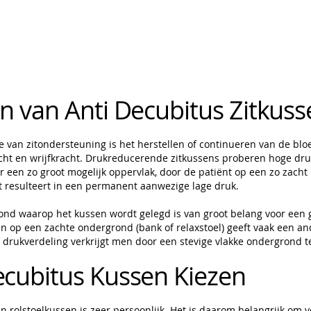
en van Anti Decubitus Zitkus
te van zitondersteuning is het herstellen of continueren van de blo
acht en wrijfkracht. Drukreducerende zitkussens proberen hoge dr
r een zo groot mogelijk oppervlak, door de patiënt op een zo zacht 
it resulteert in een permanent aanwezige lage druk.
nd waarop het kussen wordt gelegd is van groot belang voor een g
n op een zachte ondergrond (bank of relaxstoel) geeft vaak een an
e drukverdeling verkrijgt men door een stevige vlakke ondergrond t
ecubitus Kussen Kiezen
n rolstoelkussen is zeer persoonlijk. Het is daarom belangrijk om