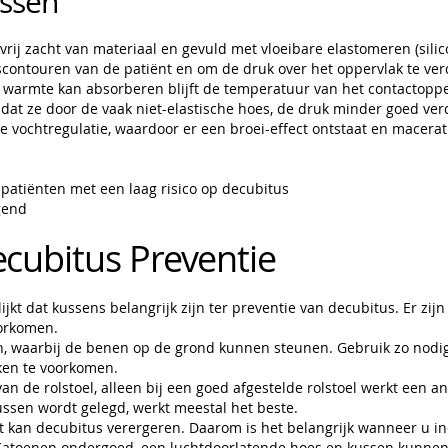
ussen
 vrij zacht van materiaal en gevuld met vloeibare elastomeren (sil
contouren van de patiënt en om de druk over het oppervlak te ve
warmte kan absorberen blijft de temperatuur van het contactoppe
 dat ze door de vaak niet-elastische hoes, de druk minder goed ve
 vochtregulatie, waardoor er een broei-effect ontstaat en macerat
 patiënten met een laag risico op decubitus
gend
ecubitus Preventie
ijkt dat kussens belangrijk zijn ter preventie van decubitus. Er zi
oorkomen.
n, waarbij de benen op de grond kunnen steunen. Gebruik zo nodig
ken te voorkomen.
van de rolstoel, alleen bij een goed afgestelde rolstoel werkt een a
ssen wordt gelegd, werkt meestal het beste.
t kan decubitus verergeren. Daarom is het belangrijk wanneer u inc
Katoenen ondergoed, een luchtdoorlatende hoes en kussen kunnen 