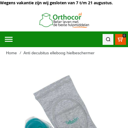
Wegens vakantie zijn wij gesloten van 7 t/m 21 augustus.
0
Win
Home
Anti decubitus elleboog hielbeschermer
Ga
naar
het
einde
van
de
afbeeldingen-
gallerij