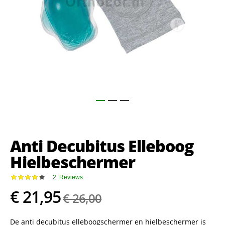
Ga
naar
het
Anti Decubitus Elleboog
begin
van
Hielbeschermer
de
afbeeldingen-
Waardering:
2
Reviews
gallerij
87
100
% of
€ 21,95
€ 26,00
De anti decubitus elleboogschermer en hielbeschermer is