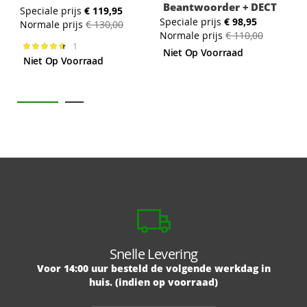
Beantwoorder + DECT
Speciale prijs
€ 119,95
S
Speciale prijs
€ 98,95
Normale prijs
€ 130,00
N
Normale prijs
€ 110,00
1
Waardering:
Niet Op Voorraad
93%
Niet Op Voorraad
Snelle Levering
Voor 14:00 uur besteld de volgende werkdag in
huis. (indien op voorraad)