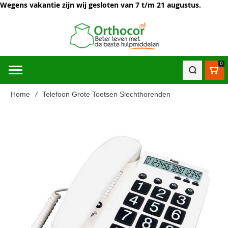
Wegens vakantie zijn wij gesloten van 7 t/m 21 augustus.
0
Win
Home
Telefoon Grote Toetsen Slechthorenden
Ga
naar
het
einde
van
de
afbeeldingen-
gallerij