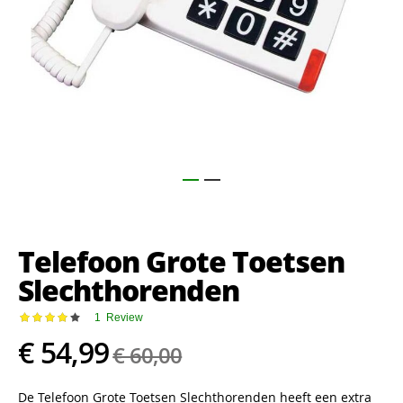
Ga
naar
het
Telefoon Grote Toetsen
begin
van
Slechthorenden
de
afbeeldingen-
Waardering:
1
Review
gallerij
80
100
% of
€ 54,99
€ 60,00
De Telefoon Grote Toetsen Slechthorenden heeft een extra