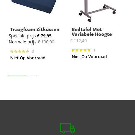
Traagfoam Zitkussen
Bedtafel Met
Variabele Hoogte
Speciale prijs
€ 79,95
S
€ 112,40
Normale prijs
€ 100,00
N
1
Waardering:
3
Waardering:
100%
93%
Niet Op Voorraad
Niet Op Voorraad