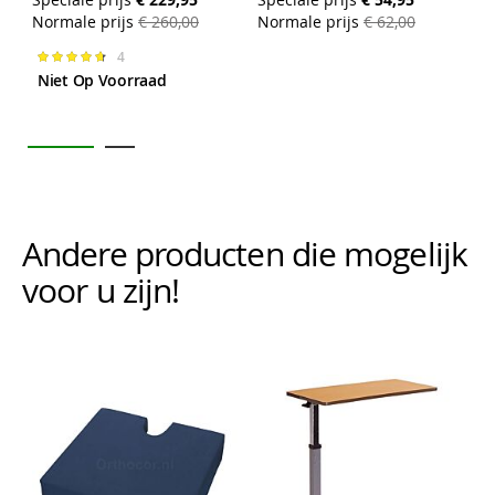
N
Normale prijs
€ 260,00
Normale prijs
€ 62,00
4
Waardering:
95%
Niet Op Voorraad
Andere producten die mogelijk i
voor u zijn!