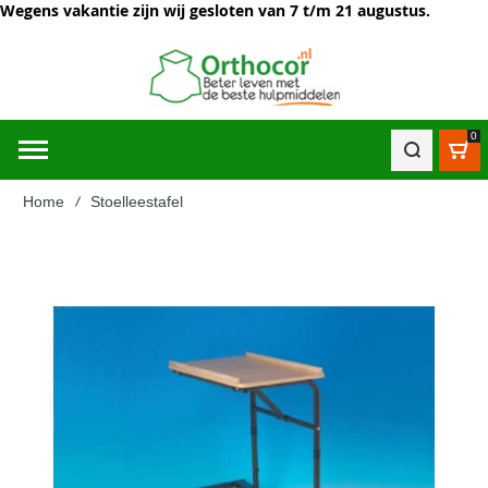
Wegens vakantie zijn wij gesloten van 7 t/m 21 augustus.
0
Win
Home
Stoelleestafel
Ga
naar
het
einde
van
de
afbeeldingen-
gallerij