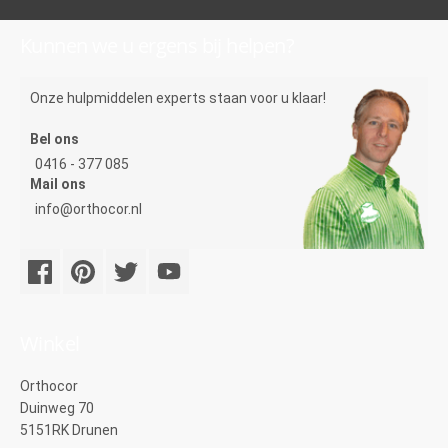
Kunnen we u ergens bij helpen?
Onze hulpmiddelen experts staan voor u klaar!
Bel ons
0416 - 377 085
Mail ons
info@orthocor.nl
Winkel
Orthocor
Duinweg 70
5151RK Drunen