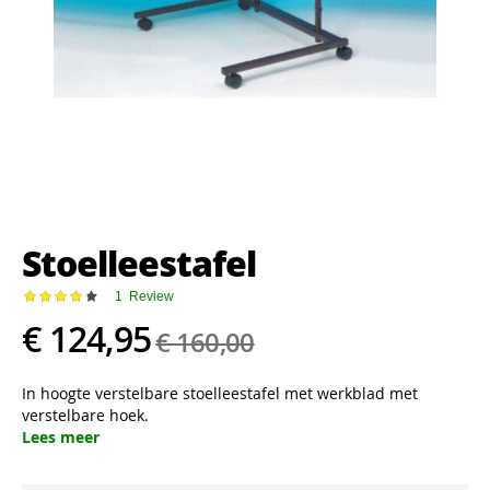
Ga
naar
het
Stoelleestafel
begin
van
de
Waardering:
1
Review
87
100
% of
afbeeldingen-
€ 124,95
€ 160,00
gallerij
In hoogte verstelbare stoelleestafel met werkblad met
verstelbare hoek.
Lees meer