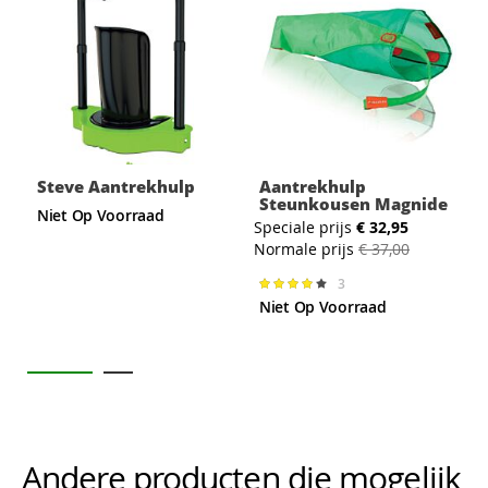
Steve Aantrekhulp
Aantrekhulp
Steunkousen Magnide
S
Niet Op Voorraad
Speciale prijs
€ 32,95
N
Normale prijs
€ 37,00
3
Waardering:
82%
Niet Op Voorraad
Andere producten die mogelijk i