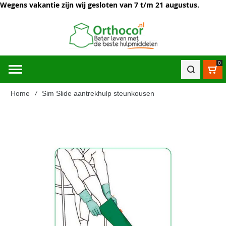
Wegens vakantie zijn wij gesloten van 7 t/m 21 augustus.
0
Win
Home
Sim Slide aantrekhulp steunkousen
Ga
naar
het
einde
van
de
afbeeldingen-
gallerij