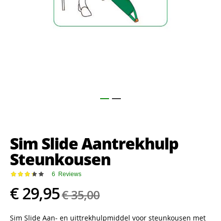
Ga
naar
het
Sim Slide Aantrekhulp
begin
van
Steunkousen
de
afbeeldingen-
Waardering:
6
Reviews
gallerij
67
100
% of
€ 29,95
€ 35,00
Sim Slide Aan- en uittrekhulpmiddel voor steunkousen met