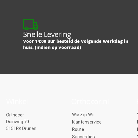
Snelle Levering
Voor 14:00 uur besteld de volgende werkdag in
huis. (indien op voorraad)
Winkel
Orthocor.nl
Wie Zijn Wij
Orthocor
Duinweg 70
Klantenservice
5151RK Drunen
Route
Suggesties