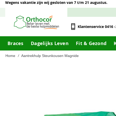
Wegens vakantie zijn wij gesloten van 7 t/m 21 augustus.
Klantenservice 0416 
Braces
Dagelijks Leven
Fit & Gezond
Home
Aantrekhulp Steunkousen Magnide
Ga
naar
het
einde
van
de
afbeeldingen-
gallerij