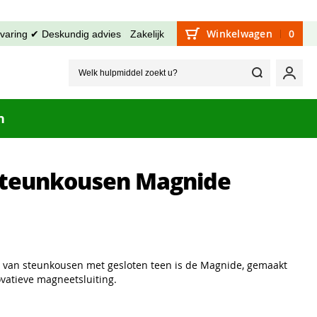
Winkelwagen
0
rvaring ✔ Deskundig advies
Zakelijk
Welk hu
Mijn
n
Steunkousen Magnide
n van steunkousen met gesloten teen is de Magnide, gemaakt
ovatieve magneetsluiting.