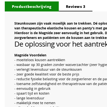
van
Productbeschrijving
Reviews
3
de
afbeeldingen-
gallerij
Steunkousen zijn vaak moeilijk aan te trekken. Dé opl
van therapeutische elastische kousen en panty’s met ge
Hierdoor is de Magnide zeer eenvoudig in het gebruik. D
zorgverleners en patiënten om de kousen aan te trekke
De oplossing voor het aantre
Magnide Voordelen
- moeiteloos kousen aantrekken
- wasbaar op 30 graden zonder wasverzachter (zeer hygie
- verlengt levensduur van de steunkousen
- zeer goede kwaliteit voor de beste prijs
- reductie fysieke belasting voor de zorgverlener en de pa
- toename zelfstandigheid en therapietrouw van de patië
- eenvoudig in gebruik
- spaart tijd en kosten
- lange levensduur
- makkelijk mee te nemen