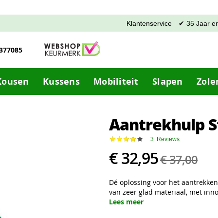
Klantenservice
✔ 35 Jaar e
-377085
Kousen
Kussens
Mobiliteit
Slapen
Zole
Aantrekhulp 
Waardering:
3
Reviews
82
100
% of
€ 32,95
€ 37,00
Dé oplossing voor het aantrekke
van zeer glad materiaal, met inn
Lees meer