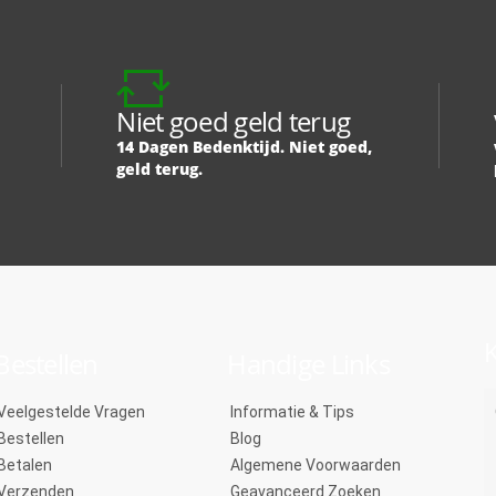
Niet goed geld terug
14 Dagen Bedenktijd. Niet goed,
geld terug.
K
Bestellen
Handige Links
Veelgestelde Vragen
Informatie & Tips
Bestellen
Blog
Betalen
Algemene Voorwaarden
Verzenden
Geavanceerd Zoeken