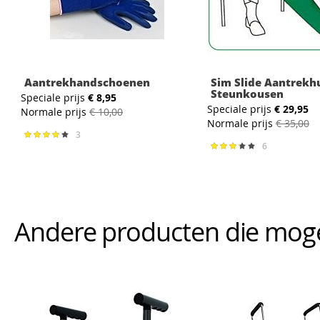
Aantrekhandschoenen
Sim Slide Aantrekh
Steunkousen
Speciale prijs
€ 8,95
Speciale prijs
€ 29,95
Normale prijs
€ 10,00
Normale prijs
€ 35,00
3
Waardering:
78%
6
Waardering:
67%
Andere producten die mogeli