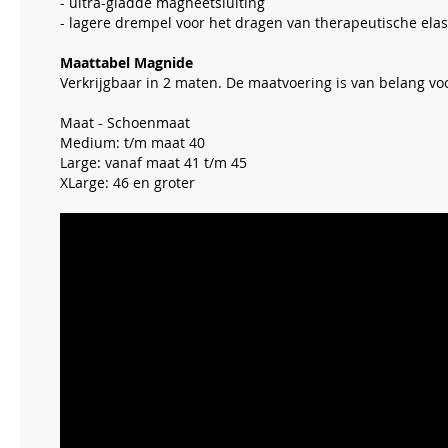
- ultra-gladde magneetsluiting
- lagere drempel voor het dragen van therapeutische ela
Maattabel Magnide
Verkrijgbaar in 2 maten. De maatvoering is van belang v
Maat - Schoenmaat
Medium: t/m maat 40
Large: vanaf maat 41 t/m 45
XLarge: 46 en groter