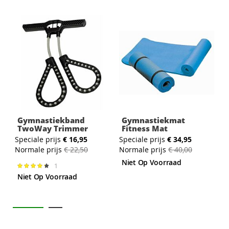
Gymnastiekband
Gymnastiekmat
TwoWay Trimmer
Fitness Mat
Speciale prijs
€ 16,95
Speciale prijs
€ 34,95
S
Normale prijs
€ 22,50
Normale prijs
€ 40,00
N
Niet Op Voorraad
1
Waardering:
87%
Niet Op Voorraad