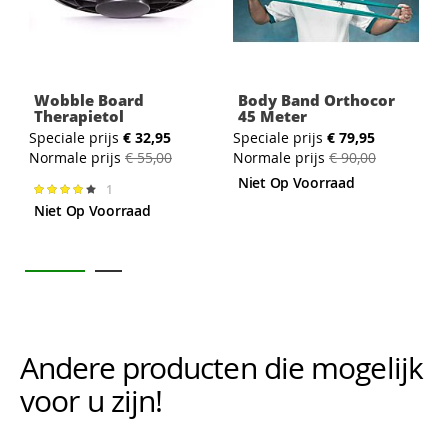
Wobble Board
Body Band Orthocor
Therapietol
45 Meter
S
Speciale prijs
€ 32,95
Speciale prijs
€ 79,95
N
Normale prijs
€ 55,00
Normale prijs
€ 90,00
Niet Op Voorraad
1
Waardering:
80%
Niet Op Voorraad
Andere producten die mogelijk i
voor u zijn!