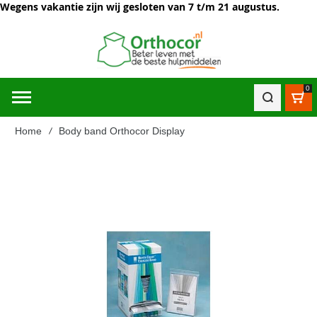
Wegens vakantie zijn wij gesloten van 7 t/m 21 augustus.
0
Win
Home
Body band Orthocor Display
Ga
naar
het
einde
van
de
afbeeldingen-
gallerij