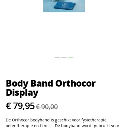
Ga
naar
het
Body Band Orthocor
begin
van
Display
de
afbeeldingen-
€ 79,95
gallerij
€ 90,00
De Orthocor bodyband is geschikt voor fysiotherapie,
oefentherapie en fitness. De bodyband wordt gebruikt voor