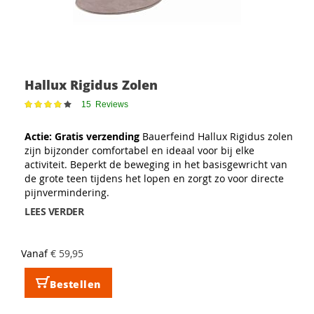
Hallux Rigidus Zolen
Waardering:
15
Reviews
79
100
% of
Actie: Gratis verzending
Bauerfeind Hallux Rigidus zolen
zijn bijzonder comfortabel en ideaal voor bij elke
activiteit. Beperkt de beweging in het basisgewricht van
de grote teen tijdens het lopen en zorgt zo voor directe
pijnvermindering.
LEES VERDER
Vanaf
€ 59,95
Bestellen