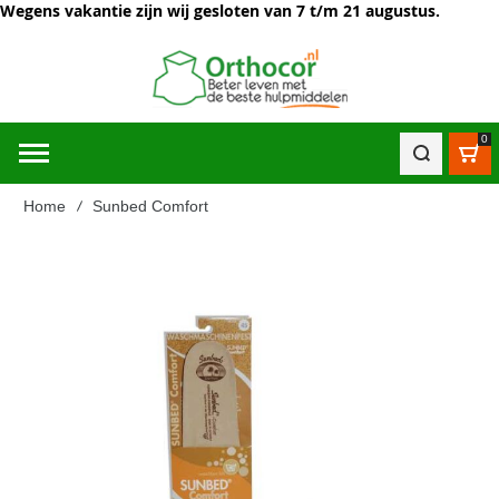
Wegens vakantie zijn wij gesloten van 7 t/m 21 augustus.
0
Win
Home
Sunbed Comfort
Ga
naar
het
einde
van
de
afbeeldingen-
gallerij