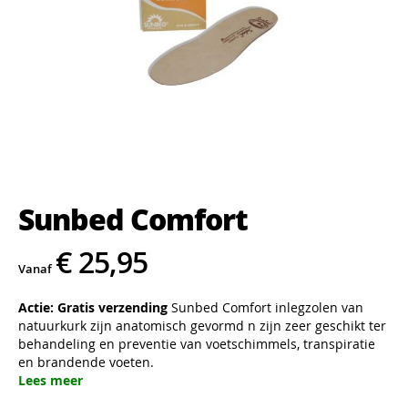
Ga
naar
het
Sunbed Comfort
begin
van
de
€ 25,95
afbeeldingen-
Vanaf
gallerij
Actie: Gratis verzending
Sunbed Comfort inlegzolen van
natuurkurk zijn anatomisch gevormd n zijn zeer geschikt ter
behandeling en preventie van voetschimmels, transpiratie
en brandende voeten.
Lees meer