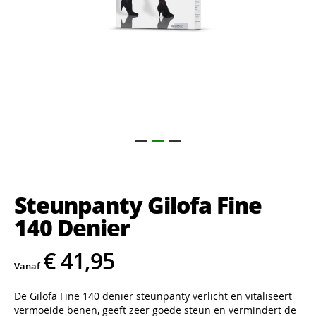
Ga
naar
het
Steunpanty Gilofa Fine
begin
van
140 Denier
de
afbeeldingen-
€ 41,95
gallerij
Vanaf
De Gilofa Fine 140 denier steunpanty verlicht en vitaliseert
vermoeide benen, geeft zeer goede steun en vermindert de