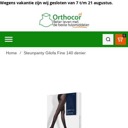
Wegens vakantie zijn wij gesloten van 7 t/m 21 augustus.
0
Win
Home
Steunpanty Gilofa Fine 140 denier
Ga
naar
het
einde
van
de
afbeeldingen-
gallerij