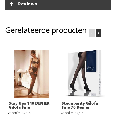
Reviews
Gerelateerde producten
‹
›
Stay Ups 140 DENIER
Steunpanty Gilofa
Gilofa Fine
Fine 70 Denier
S
Vanaf
€ 37,95
Vanaf
€ 37,95
N