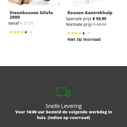
Steunkousen Gilofa
Kousen Aantrekhulp
2000
Speciale prijs
€ 59,95
Vanaf
€ 27,95
Normale prijs
€ 68,00
4
Waardering:
1
Waardering:
83%
80%
Niet Op Voorraad
Snelle Levering
Voor 14:00 uur besteld de volgende werkdag in
huis. (indien op voorraad)