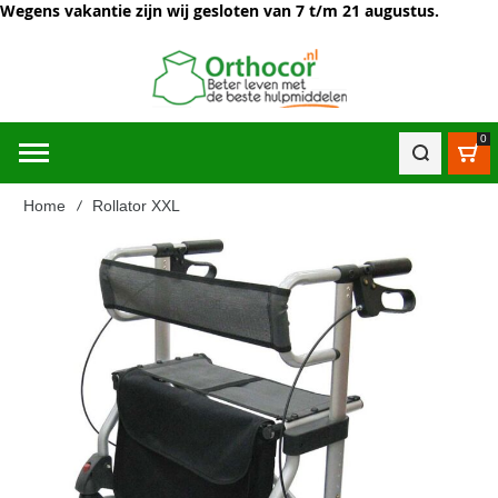
Wegens vakantie zijn wij gesloten van 7 t/m 21 augustus.
0
Win
Home
Rollator XXL
Ga
naar
het
einde
van
de
afbeeldingen-
gallerij