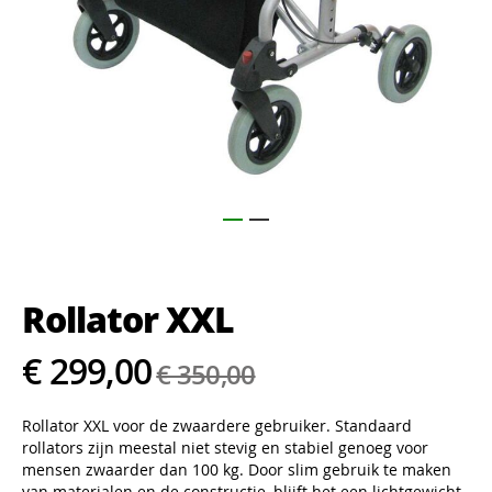
Ga
naar
het
Rollator XXL
begin
van
de
€ 299,00
€ 350,00
afbeeldingen-
gallerij
Rollator XXL voor de zwaardere gebruiker. Standaard
rollators zijn meestal niet stevig en stabiel genoeg voor
mensen zwaarder dan 100 kg. Door slim gebruik te maken
van materialen en de constructie, blijft het een lichtgewicht