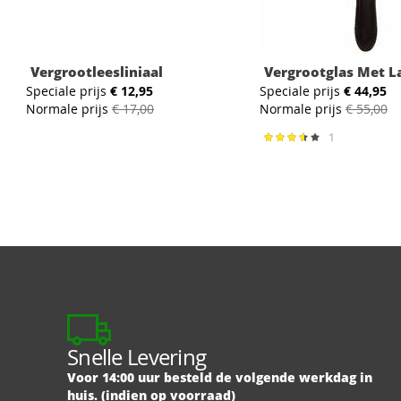
Vergrootleesliniaal
Vergrootglas Met 
Speciale prijs
€ 12,95
Speciale prijs
€ 44,95
Normale prijs
€ 17,00
Normale prijs
€ 55,00
1
Waardering:
73%
Snelle Levering
Voor 14:00 uur besteld de volgende werkdag in
huis. (indien op voorraad)