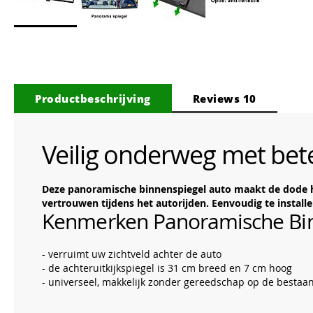
Ga
naar
het
begin
van
Productbeschrijving
Reviews
10
de
afbeeldingen-
gallerij
Veilig onderweg met bete
Deze panoramische binnenspiegel auto maakt de dode hoek
vertrouwen tijdens het autorijden. Eenvoudig te insta
Kenmerken Panoramische Bin
- verruimt uw zichtveld achter de auto
- de achteruitkijkspiegel is 31 cm breed en 7 cm hoog
- universeel, makkelijk zonder gereedschap op de bestaan