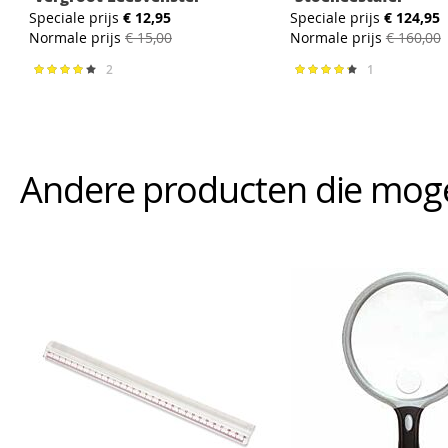
Speciale prijs
€ 12,95
Speciale prijs
€ 124,95
Normale prijs
€ 15,00
Normale prijs
€ 160,00
2
1
Waardering:
Waardering:
80%
87%
Andere producten die mogeli