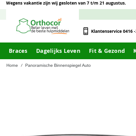
Wegens vakantie zijn wij gesloten van 7 t/m 21 augustus.
Klantenservice 0416 
Braces
Dagelijks Leven
Fit & Gezond
Home
Panoramische Binnenspiegel Auto
Ga
naar
het
einde
van
de
afbeeldingen-
gallerij