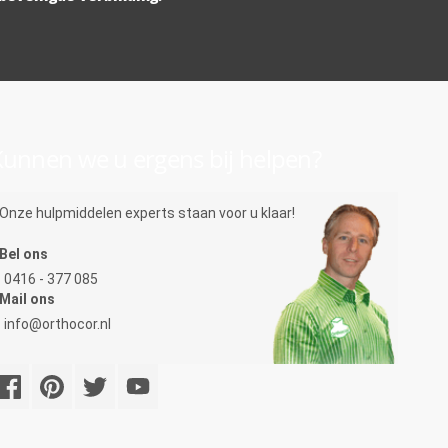
unnen we u ergens bij helpen?
Onze hulpmiddelen experts staan voor u klaar!
Bel ons
0416 - 377 085
Mail ons
info@orthocor.nl