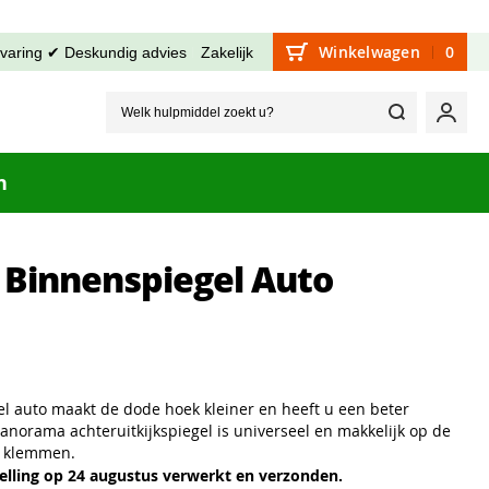
Winkelwagen
0
rvaring ✔ Deskundig advies
Zakelijk
Welk hu
Mijn
n
Binnenspiegel Auto
 auto maakt de dode hoek kleiner en heeft u een beter
 panorama achteruitkijkspiegel is universeel en makkelijk op de
e klemmen.
lling op 24 augustus verwerkt en verzonden.