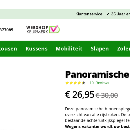
Klantenservice
✔ 35 Jaar e
-377085
Kousen
Kussens
Mobiliteit
Slapen
Zole
Panoramische 
Waardering:
10
Reviews
90
100
% of
€ 26,95
€ 30,00
Deze panoramische binnenspiegel
overzicht van alle rijstroken. De
bestaande achteruitkijkspiegel t
Wegens vakantie wordt uw beste