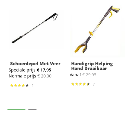
Schoenlepel Met Veer
Handigrip Helping
Hand Draaibaar
Speciale prijs
€ 17,95
S
Vanaf
€ 29,95
Normale prijs
€ 20,00
N
7
Waardering:
1
Waardering:
92%
80%