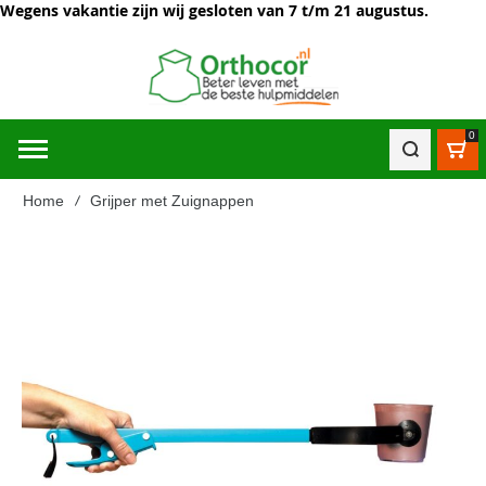
Wegens vakantie zijn wij gesloten van 7 t/m 21 augustus.
0
Win
Home
Grijper met Zuignappen
Ga
naar
het
einde
van
de
afbeeldingen-
gallerij