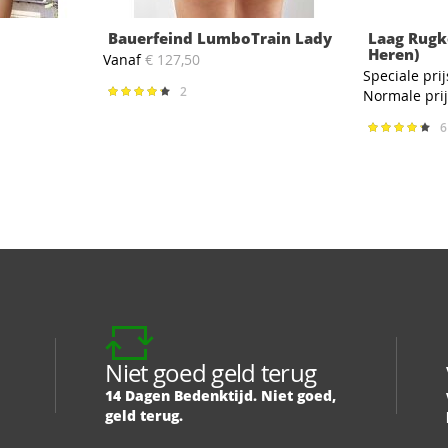
Bauerfeind LumboTrain Lady
Laag Rugk
Heren)
Vanaf
€ 127,50
Speciale prij
2
Waardering:
Normale pri
87%
Waardering
86%
Niet goed geld terug
14 Dagen Bedenktijd. Niet goed,
geld terug.