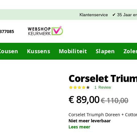
Klantenservice
✔ 35 Jaar e
-377085
Kousen
Kussens
Mobiliteit
Slapen
Zole
Corselet Triu
Waardering:
1
Review
87
100
% of
€ 89,00
€ 110,00
Corselet Triumph Doreen + Cotto
Niet meer leverbaar
Lees meer