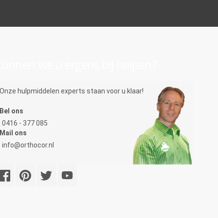
unnen we u ergens bij helpen?
Onze hulpmiddelen experts staan voor u klaar!
Bel ons
0416 - 377 085
Mail ons
info@orthocor.nl