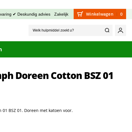
Winkelwagen
0
rvaring ✔ Deskundig advies
Zakelijk
Welk hu
Mijn
n
mph Doreen Cotton BSZ 01
n 01 BSZ 01. Doreen met katoen voor.