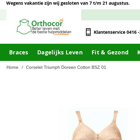
Wegens vakantie zijn wij gesloten van 7 t/m 21 augustus.
Klantenservice 0416 
Braces
Dagelijks Leven
Fit & Gezond
Home
Corselet Triumph Doreen Cotton BSZ 01
Ga
naar
het
einde
van
de
afbeeldingen-
gallerij