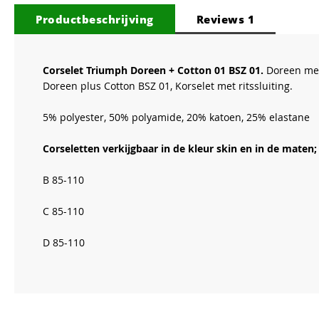
van
Productbeschrijving
Reviews
1
de
afbeeldingen-
gallerij
Corselet Triumph Doreen + Cotton 01 BSZ 01.
Doreen met
Doreen plus Cotton BSZ 01, Korselet met ritssluiting.
5% polyester, 50% polyamide, 20% katoen, 25% elastane
Corseletten verkijgbaar in de kleur skin en in de maten;
B 85-110
C 85-110
D 85-110