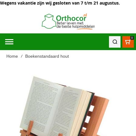
Wegens vakantie zijn wij gesloten van 7 t/m 21 augustus.
0
Win
Home
Boekenstandaard hout
Ga
naar
het
einde
van
de
afbeeldingen-
gallerij