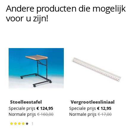
Andere producten die mogelijk i
voor u zijn!
Stoelleestafel
Vergrootleesliniaal
Speciale prijs
€ 124,95
Speciale prijs
€ 12,95
S
Normale prijs
€ 160,00
Normale prijs
€ 17,00
N
1
Waardering:
87%