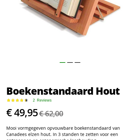
Ga
naar
het
Boekenstandaard Hout
begin
van
de
Waardering:
2
Reviews
90
100
% of
afbeeldingen-
€ 49,95
€ 62,00
gallerij
Mooi vormgegeven opvouwbare boekenstandaard van
Canadees elzen hout. In 3 standen te zetten voor een