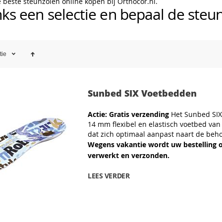
e beste steunzolen online kopen bij Orthocor.nl.
ks een selectie en bepaal de steunz
tie
Sunbed SIX Voetbedden
Actie: Gratis verzending
Het Sunbed SIX 
14 mm flexibel en elastisch voetbed van
dat zich optimaal aanpast naart de beho
Wegens vakantie wordt uw bestelling 
verwerkt en verzonden.
LEES VERDER