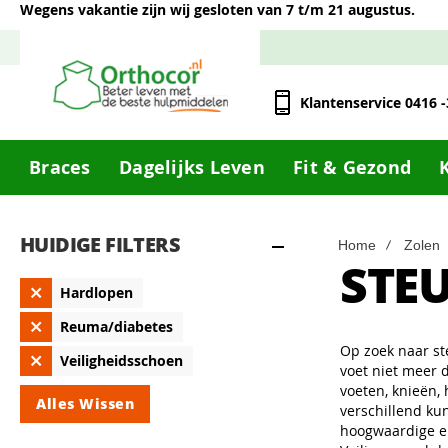
Wegens vakantie zijn wij gesloten van 7 t/m 21 augustus.
Klantenservice 0416 
Braces
Dagelijks Leven
Fit & Gezond
HUIDIGE FILTERS
Home
Zolen
STE
Verwijder
Hardlopen
dit
Verwijder
artikel
Reuma/diabetes
dit
Op zoek naar st
Verwijder
artikel
Veiligheidsschoen
voet niet meer 
dit
voeten, knieën,
artikel
Alles Wissen
verschillend ku
hoogwaardige en