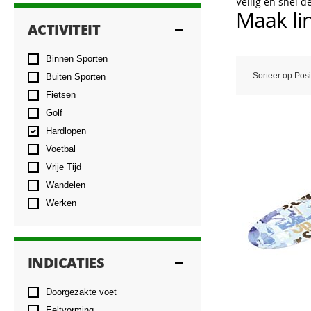
Veilig en snel d
Maak lin
ACTIVITEIT
Binnen Sporten
Sorteer op
Posi
Buiten Sporten
Fietsen
Golf
Hardlopen
Voetbal
Vrije Tijd
Wandelen
Werken
INDICATIES
Doorgezakte voet
Eeltvorming