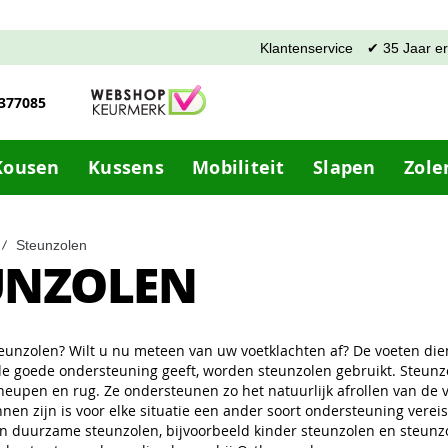
Klantenservice
✔ 35 Jaar e
-377085
Kousen
Kussens
Mobiliteit
Slapen
Zole
Steunzolen
UNZOLEN
eunzolen? Wilt u nu meteen van uw voetklachten af? De voeten die
de goede ondersteuning geeft, worden steunzolen gebruikt. Steunzol
 heupen en rug. Ze ondersteunen zo het natuurlijk afrollen van de 
nnen zijn is voor elke situatie een ander soort ondersteuning vere
 duurzame steunzolen, bijvoorbeeld kinder steunzolen en steunzol