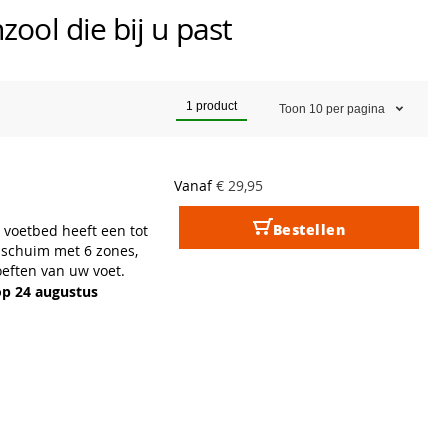
ool die bij u past
1
product
Toon
10
per pagina
Vanaf
€ 29,95
Bestellen
voetbed heeft een tot
 schuim met 6 zones,
eften van uw voet.
op 24 augustus