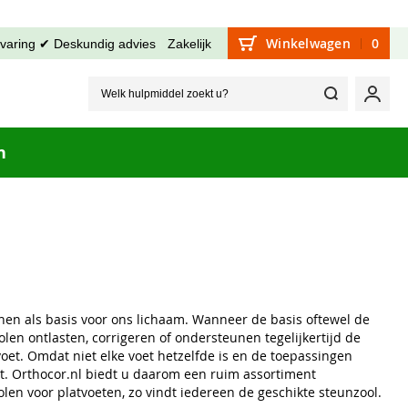
Winkelwagen
0
rvaring ✔ Deskundig advies
Zakelijk
Welk hu
Mijn
n
nen als basis voor ons lichaam. Wanneer de basis oftewel de
en ontlasten, corrigeren of ondersteunen tegelijkertijd de
voet. Omdat niet elke voet hetzelfde is en de toepassingen
ist. Orthocor.nl biedt u daarom een ruim assortiment
en voor platvoeten, zo vindt iedereen de geschikte steunzool.