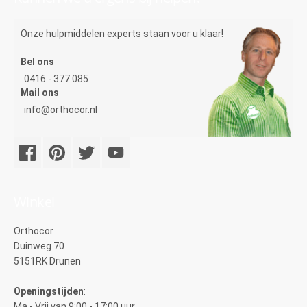
Onze hulpmiddelen experts staan voor u klaar!
Bel ons
0416 - 377 085
Mail ons
info@orthocor.nl
Winkel
Orthocor
Duinweg 70
5151RK Drunen
Openingstijden
:
Ma - Vrij van 9:00 - 17:00 uur