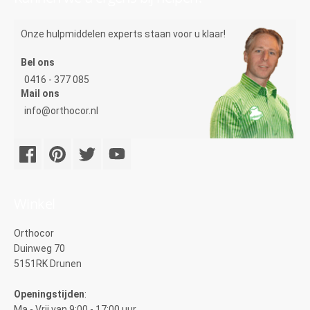
Onze hulpmiddelen experts staan voor u klaar!
Bel ons
0416 - 377 085
Mail ons
info@orthocor.nl
Winkel
Orthocor
Duinweg 70
5151RK Drunen
Openingstijden
:
Ma - Vrij van 9:00 - 17:00 uur