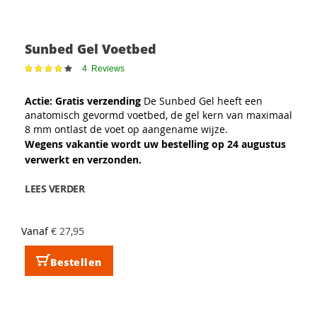
Sunbed Gel Voetbed
Waardering:
4
Reviews
78
100
% of
Actie: Gratis verzending
De Sunbed Gel heeft een
anatomisch gevormd voetbed, de gel kern van maximaal
8 mm ontlast de voet op aangename wijze.
Wegens vakantie wordt uw bestelling op 24 augustus
verwerkt en verzonden.
LEES VERDER
Vanaf
€ 27,95
Bestellen