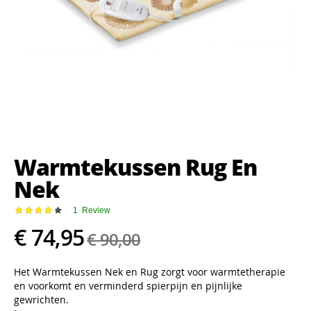
Ga
naar
het
Warmtekussen Rug En
begin
van
Nek
de
afbeeldingen-
Waardering:
1
Review
gallerij
87
100
% of
€ 74,95
€ 90,00
Het Warmtekussen Nek en Rug zorgt voor warmtetherapie
en voorkomt en verminderd spierpijn en pijnlijke
gewrichten.