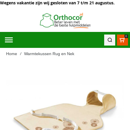
Wegens vakantie zijn wij gesloten van 7 t/m 21 augustus.
0
Win
Home
Warmtekussen Rug en Nek
Ga
naar
het
einde
van
de
afbeeldingen-
gallerij