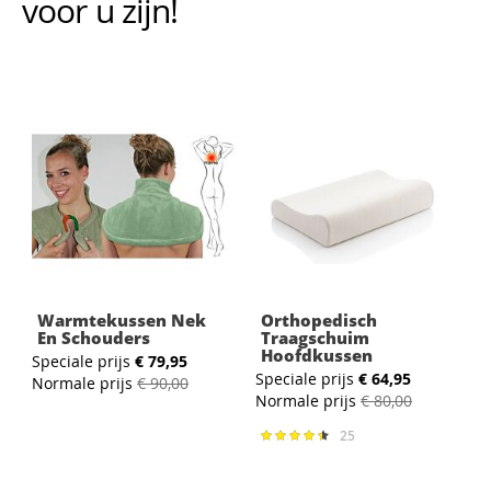
voor u zijn!
Warmtekussen Nek
Orthopedisch
En Schouders
Traagschuim
S
Hoofdkussen
Speciale prijs
€ 79,95
N
Speciale prijs
€ 64,95
Normale prijs
€ 90,00
Normale prijs
€ 80,00
25
Waardering:
90%