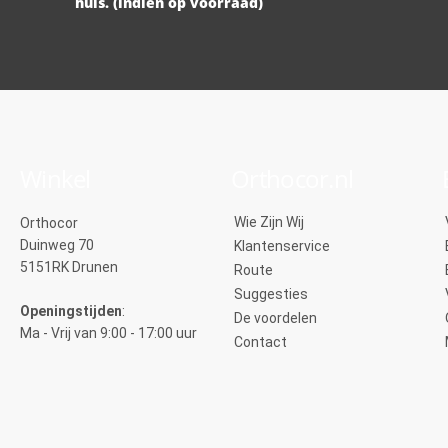
huis. (indien op voorraad)
Winkel
Orthocor.nl
Wie Zijn Wij
Orthocor
Duinweg 70
Klantenservice
5151RK Drunen
Route
Suggesties
Openingstijden
:
De voordelen
Ma - Vrij van 9:00 - 17:00 uur
Contact