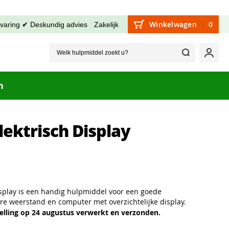
Winkelwagen
0
rvaring ✔ Deskundig advies
Zakelijk
Welk hu
Mijn
n
ektrisch Display
isplay is een handig hulpmiddel voor een goede
re weerstand en computer met overzichtelijke display.
lling op 24 augustus verwerkt en verzonden.