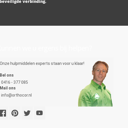
beveiligde verbinding.
unnen we u ergens bij helpen?
Onze hulpmiddelen experts staan voor u klaar!
Bel ons
0416 - 377 085
Mail ons
info@orthocor.nl