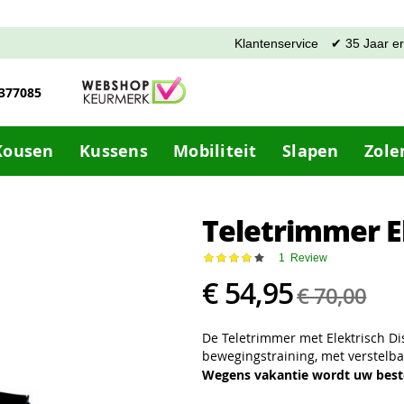
Klantenservice
✔ 35 Jaar e
-377085
Kousen
Kussens
Mobiliteit
Slapen
Zole
Teletrimmer El
Waardering:
1
Review
80
100
% of
€ 54,95
€ 70,00
De Teletrimmer met Elektrisch D
bewegingstraining, met verstelba
Wegens vakantie wordt uw beste