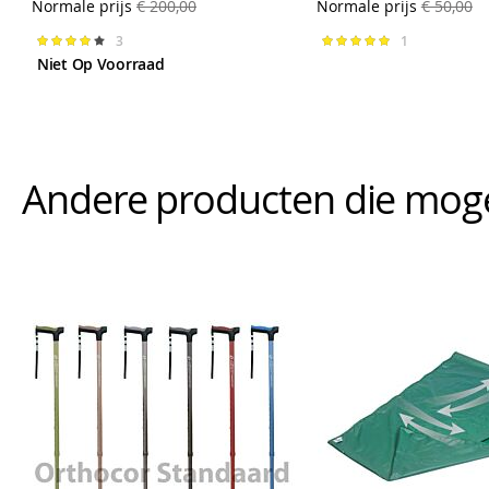
Normale prijs
€ 200,00
Normale prijs
€ 50,00
3
1
Waardering:
Waardering:
80%
100%
Niet Op Voorraad
Andere producten die mogeli