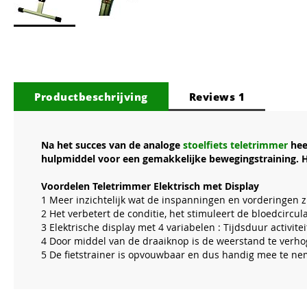
Ga
naar
het
begin
van
Productbeschrijving
Reviews
1
de
afbeeldingen-
gallerij
Na het succes van de analoge
stoelfiets teletrimmer
hee
hulpmiddel voor een gemakkelijke bewegingstraining. Hi
Voordelen Teletrimmer Elektrisch met Display
1 Meer inzichtelijk wat de inspanningen en vorderingen zi
2 Het verbetert de conditie, het stimuleert de bloedcircu
3 Elektrische display met 4 variabelen : Tijdsduur activi
4 Door middel van de draaiknop is de weerstand te verho
5 De fietstrainer is opvouwbaar en dus handig mee te n