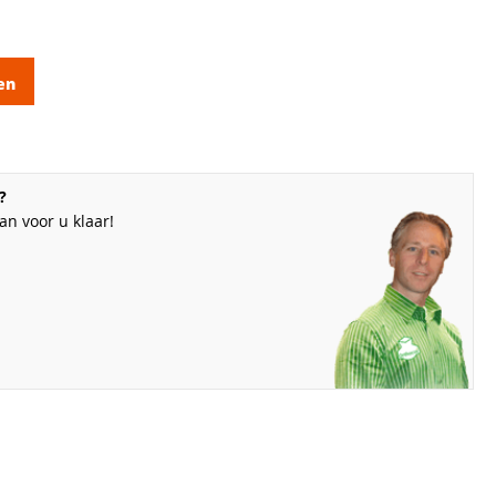
en
?
n voor u klaar!