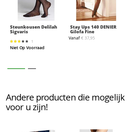
Steunkousen Delilah
Stay Ups 140 DENIER
Sigvaris
Gilofa Fine
Vanaf
€ 37,95
1
Waardering:
V
60%
Niet Op Voorraad
Andere producten die mogelijk i
voor u zijn!