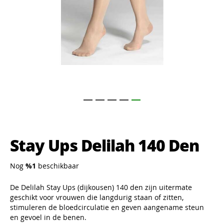
Ga
naar
het
Stay Ups Delilah 140 Den
begin
van
de
Nog
%1
beschikbaar
afbeeldingen-
gallerij
De Delilah Stay Ups (dijkousen) 140 den zijn uitermate
geschikt voor vrouwen die langdurig staan of zitten,
stimuleren de bloedcirculatie en geven aangename steun
en gevoel in de benen.