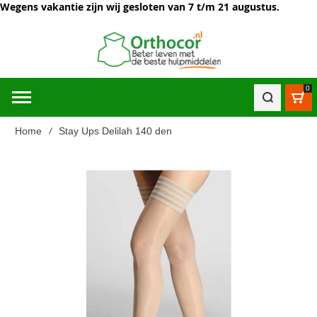
Wegens vakantie zijn wij gesloten van 7 t/m 21 augustus.
0
Win
Home
Stay Ups Delilah 140 den
Ga
naar
het
einde
van
de
afbeeldingen-
gallerij