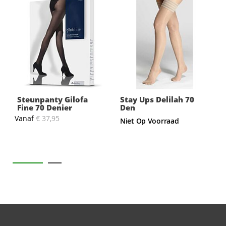
Steunpanty Gilofa
Stay Ups Delilah 70
Fine 70 Denier
Den
Vanaf
€ 37,95
V
Niet Op Voorraad