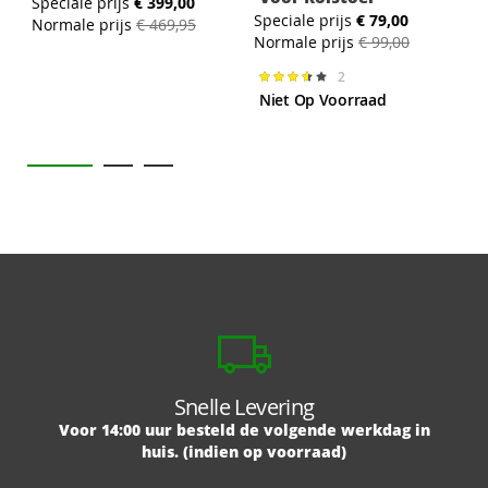
Speciale prijs
€ 399,00
Speciale prijs
€ 79,00
S
Normale prijs
€ 469,95
Normale prijs
€ 99,00
N
2
Waardering:
73%
Niet Op Voorraad
Snelle Levering
Voor 14:00 uur besteld de volgende werkdag in
huis. (indien op voorraad)