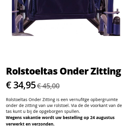
Ga
naar
het
Rolstoeltas Onder Zitting
begin
van
de
€ 34,95
€ 45,00
afbeeldingen-
gallerij
Rolstoeltas Onder Zitting is een vernufitge opbergruimte
onder de zitting van uw rolstoel. Via de de voorkant van de
tas kunt u bij de opgeborgen spullen.
Wegens vakantie wordt uw bestelling op 24 augustus
verwerkt en verzonden.