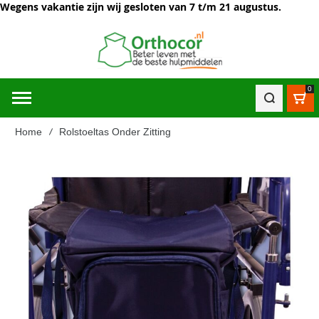
Wegens vakantie zijn wij gesloten van 7 t/m 21 augustus.
0
Win
Home
Rolstoeltas Onder Zitting
Ga
naar
het
einde
van
de
afbeeldingen-
gallerij