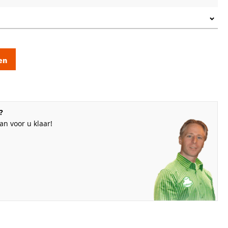
en
?
n voor u klaar!