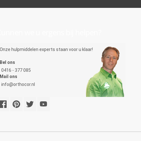
unnen we u ergens bij helpen?
Onze hulpmiddelen experts staan voor u klaar!
Bel ons
0416 - 377 085
Mail ons
info@orthocor.nl