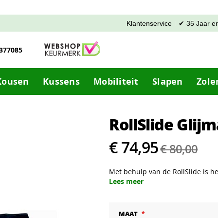
Klantenservice
✔ 35 Jaar e
-377085
Kousen
Kussens
Mobiliteit
Slapen
Zole
RollSlide Glijm
€ 74,95
€ 80,00
Met behulp van de RollSlide is h
Lees meer
MAAT