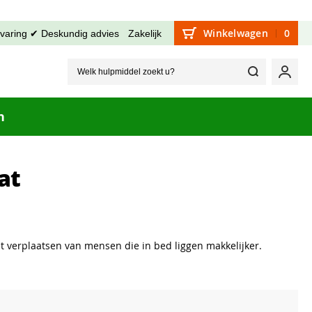
Winkelwagen
0
rvaring ✔ Deskundig advies
Zakelijk
Welk hu
Mijn
n
at
et verplaatsen van mensen die in bed liggen makkelijker.