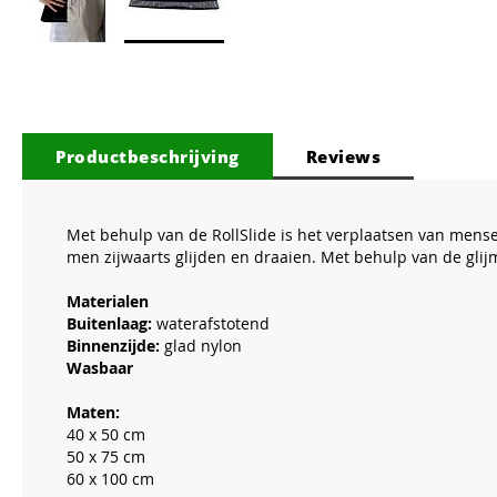
Ga
naar
het
begin
van
Productbeschrijving
Reviews
de
afbeeldingen-
gallerij
Met behulp van de RollSlide is het verplaatsen van mensen
men zijwaarts glijden en draaien. Met behulp van de gli
Materialen
Buitenlaag:
waterafstotend
Binnenzijde:
glad nylon
Wasbaar
Maten:
40 x 50 cm
50 x 75 cm
60 x 100 cm