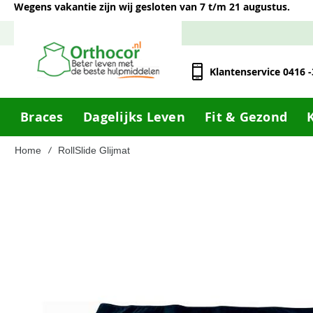
Wegens vakantie zijn wij gesloten van 7 t/m 21 augustus.
Klantenservice 0416 
Braces
Dagelijks Leven
Fit & Gezond
Home
RollSlide Glijmat
Ga
naar
het
einde
van
de
afbeeldingen-
gallerij