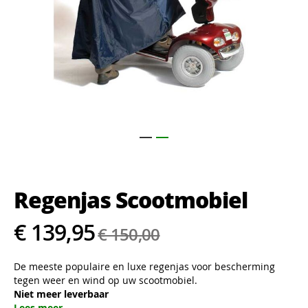
Ga
naar
het
Regenjas Scootmobiel
begin
van
de
€ 139,95
€ 150,00
afbeeldingen-
gallerij
De meeste populaire en luxe regenjas voor bescherming
tegen weer en wind op uw scootmobiel.
Niet meer leverbaar
Lees meer