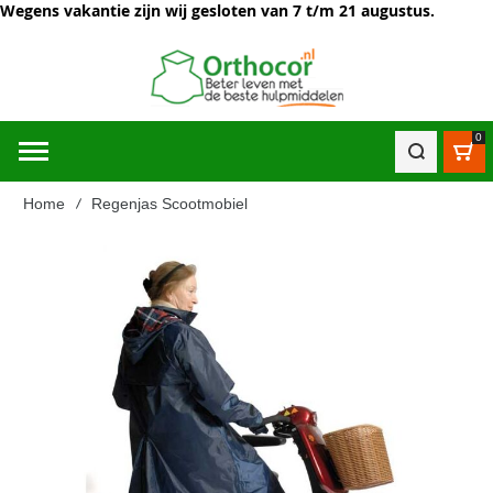
Wegens vakantie zijn wij gesloten van 7 t/m 21 augustus.
0
Win
Home
Regenjas Scootmobiel
Ga
naar
het
einde
van
de
afbeeldingen-
gallerij