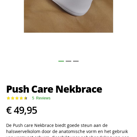
Ga
naar
het
Push Care Nekbrace
begin
van
de
Waardering:
5
Reviews
92
100
% of
afbeeldingen-
€ 49,95
gallerij
De Push care Nekbrace biedt goede steun aan de
halswervelkolom door de anatomische vorm en het gebruik