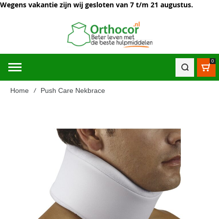
Wegens vakantie zijn wij gesloten van 7 t/m 21 augustus.
0
Win
Home
Push Care Nekbrace
Ga
naar
het
einde
van
de
afbeeldingen-
gallerij