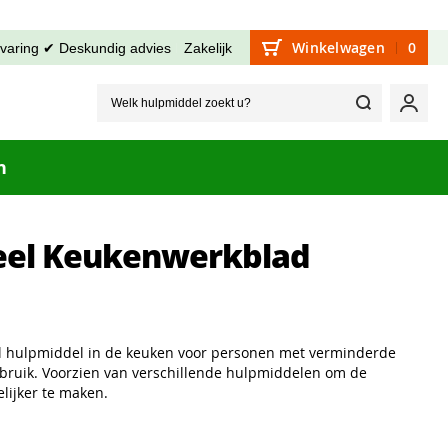
Winkelwagen
0
rvaring ✔ Deskundig advies
Zakelijk
Welk hu
Mijn
n
eel Keukenwerkblad
l hulpmiddel in de keuken voor personen met verminderde
ebruik. Voorzien van verschillende hulpmiddelen om de
ijker te maken.