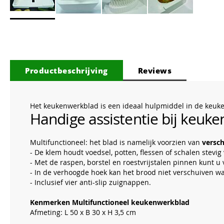
Ga
naar
het
begin
van
Productbeschrijving
Reviews
de
afbeeldingen-
gallerij
Het keukenwerkblad is een ideaal hulpmiddel in de keuk
Handige assistentie bij keu
Multifunctioneel: het blad is namelijk voorzien van
versc
- De klem houdt voedsel, potten, flessen of schalen stevig
- Met de raspen, borstel en roestvrijstalen pinnen kunt u
- In de verhoogde hoek kan het brood niet verschuiven 
- Inclusief vier anti-slip zuignappen.
Kenmerken Multifunctioneel keukenwerkblad
Afmeting: L 50 x B 30 x H 3,5 cm