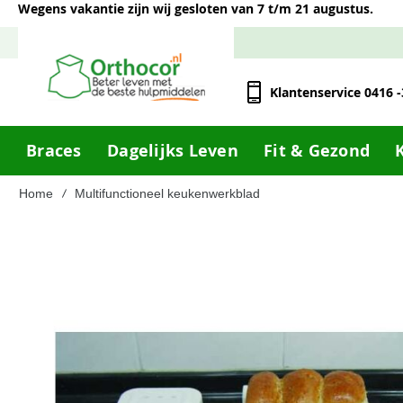
Wegens vakantie zijn wij gesloten van 7 t/m 21 augustus.
Klantenservice 0416 
Braces
Dagelijks Leven
Fit & Gezond
Home
Multifunctioneel keukenwerkblad
Ga
naar
het
einde
van
de
afbeeldingen-
gallerij