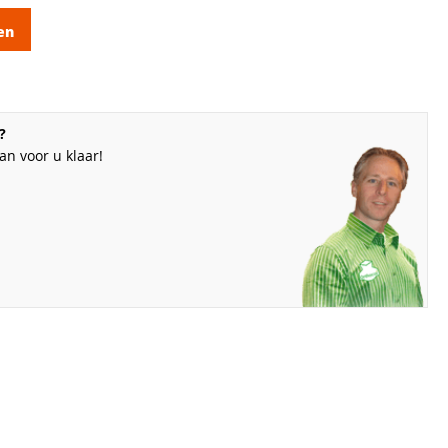
en
?
n voor u klaar!