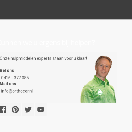
unnen we u ergens bij helpen?
Onze hulpmiddelen experts staan voor u klaar!
Bel ons
0416 - 377 085
Mail ons
info@orthocor.nl