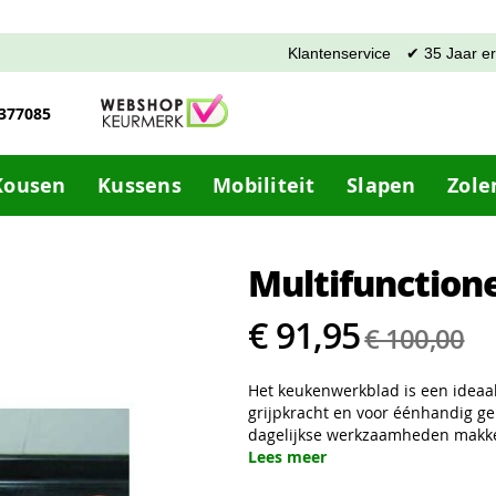
Klantenservice
✔ 35 Jaar e
-377085
Kousen
Kussens
Mobiliteit
Slapen
Zole
Multifunction
€ 91,95
€ 100,00
Het keukenwerkblad is een ideaa
grijpkracht en voor éénhandig g
dagelijkse werkzaamheden makkel
Lees meer