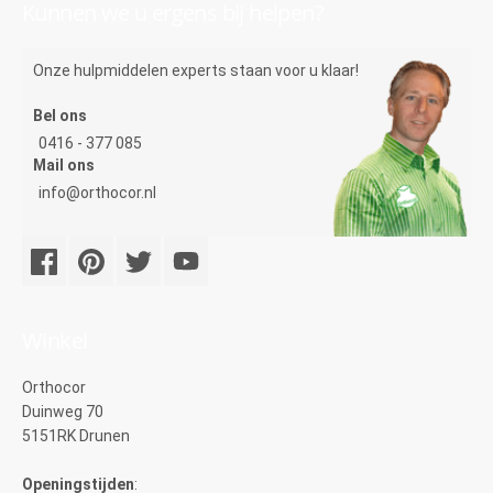
Kunnen we u ergens bij helpen?
Onze hulpmiddelen experts staan voor u klaar!
Bel ons
0416 - 377 085
Mail ons
info@orthocor.nl
Winkel
Orthocor
Duinweg 70
5151RK Drunen
Openingstijden
: