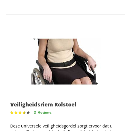
Veiligheidsriem Rolstoel
Waardering:
3
Reviews
73
100
% of
Deze universele veiligheidsgordel zorgt ervoor dat u