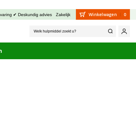
Winkelwagen
0
rvaring ✔ Deskundig advies
Zakelijk
Welk hu
Mijn
n