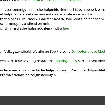
vonden en verstaan:
Besluit medische hulpmiddelen
r voor sommige medische hulpmiddelen slechts een beperkte mark
et hulpmiddel moet dan aan enkele minimale eisen voldoen om in
jgt dan het CE-keurmerk. Daarmee laat de fabrikant zien dat het pr
cherming, gezondheid en milieu.
ichtlijn medische hulpmiddelen vindt u
hier
van Volksgezondheid, Welzijn en Sport biedt u
De Nederlandse Medi
 een overzichtspagina gemaakt met
handige links
over hulpmiddele
een
leverancier van medische hulpmiddelen
. Medische Hulpmiddele
orgprofessionals en zorginstellingen.