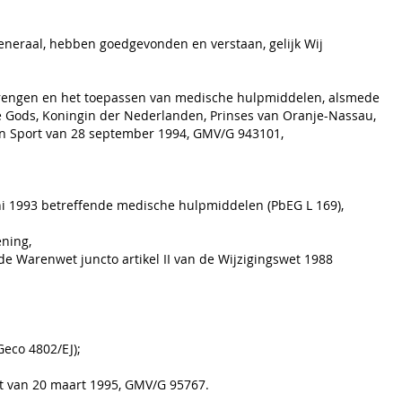
Generaal, hebben goedgevonden en verstaan, gelijk Wij
 brengen en het toepassen van medische hulpmiddelen, alsmede
tie Gods, Koningin der Nederlanden, Prinses van Oranje-Nassau,
en Sport van 28 september 1994, GMV/G 943101,
i 1993 betreffende medische hulpmiddelen (PbEG L 169),
ening,
an de Warenwet juncto artikel II van de Wijzigingswet 1988
eco 4802/EJ);
rt van 20 maart 1995, GMV/G 95767.