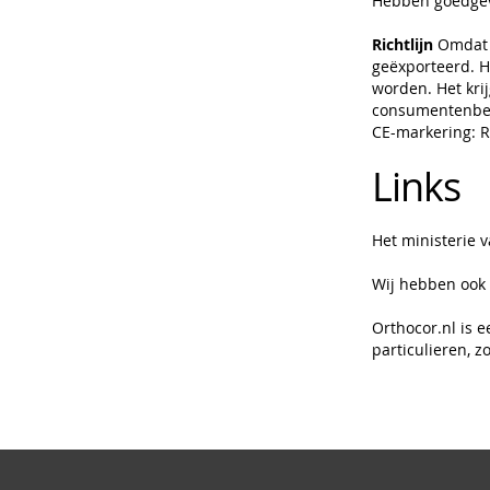
Hebben goedge
Richtlijn
Omdat e
geëxporteerd. H
worden. Het kri
consumentenbes
CE-markering: R
Links
Het ministerie 
Wij hebben ook
Orthocor.nl is 
particulieren, z