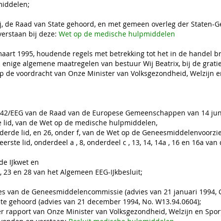
iddelen;
Wij, de Raad van State gehoord, en met gemeen overleg der Staten-
erstaan bij deze:
Wet op de medische hulpmiddelen
aart 1995, houdende regels met betrekking tot het in de handel
an enige algemene maatregelen van bestuur Wij Beatrix, bij de gra
Op de voordracht van Onze Minister van Volksgezondheid, Welzijn 
93/42/EEG van de Raad van de Europese Gemeenschappen van 14 jun
ste lid, van de Wet op de medische hulpmiddelen,
, derde lid, en 26, onder f, van de Wet op de Geneesmiddelenvoorzi
 eerste lid, onderdeel a , 8, onderdeel c , 13, 14, 14a , 16 en 16a v
 de IJkwet en
, 23 en 28 van het Algemeen EEG-IJkbesluit;
es van de Geneesmiddelencommissie (advies van 21 januari 1994, G
te gehoord (advies van 21 december 1994, No. W13.94.0604);
r rapport van Onze Minister van Volksgezondheid, Welzijn en Spo