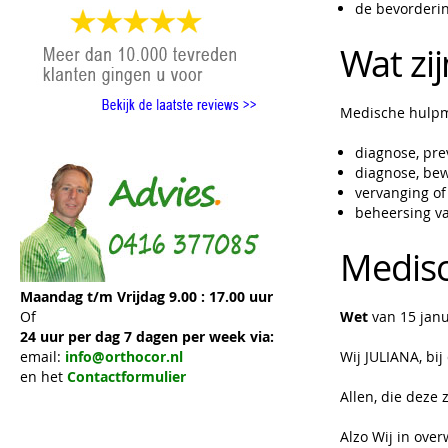
de bevorderin
Wat zi
Medische hulpmi
diagnose, pre
diagnose, bew
vervanging of
beheersing v
Medisc
Maandag t/m Vrijdag 9.00 : 17.00 uur
Of
Wet
van 15 janu
24 uur per dag 7 dagen per week via:
email:
info@orthocor.nl
Wij JULIANA, bij
en het
Contactformulier
Allen, die deze 
Alzo Wij in ove