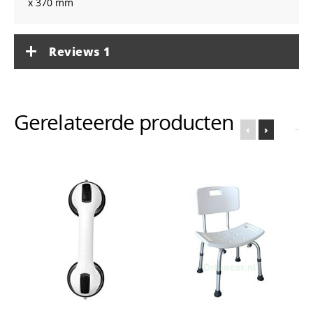
x 370 mm
Reviews
1
Gerelateerde producten
‹
›