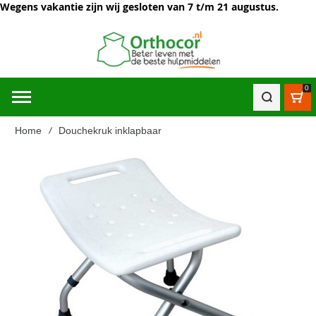
Wegens vakantie zijn wij gesloten van 7 t/m 21 augustus.
0
Win
Home
Douchekruk inklapbaar
Ga
naar
het
einde
van
de
afbeeldingen-
gallerij