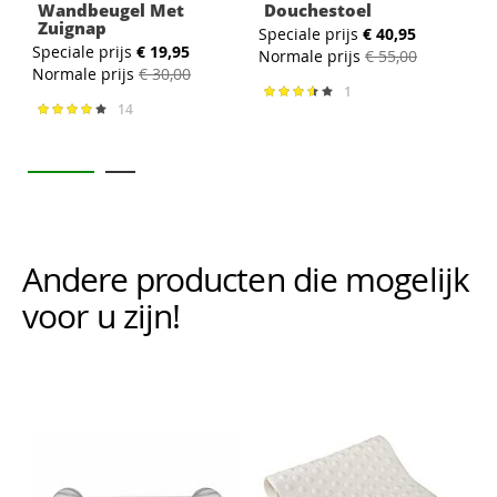
Wandbeugel Met
Douchestoel
Zuignap
Speciale prijs
€ 40,95
Speciale prijs
€ 19,95
S
Normale prijs
€ 55,00
Normale prijs
€ 30,00
N
1
Waardering:
73%
14
Waardering:
83%
Andere producten die mogelijk i
voor u zijn!