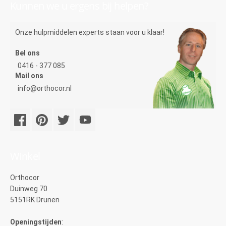
Kunnen we u ergens bij helpen?
Onze hulpmiddelen experts staan voor u klaar!
Bel ons
0416 - 377 085
Mail ons
info@orthocor.nl
Winkel
Orthocor
Duinweg 70
5151RK Drunen
Openingstijden
: