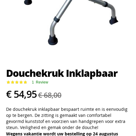
Ga
naar
het
Douchekruk Inklapbaar
begin
van
de
Waardering:
1
Review
100
100
% of
afbeeldingen-
€ 54,95
€ 68,00
gallerij
De douchekruk inklapbaar bespaart ruimte en is eenvoudig
op te bergen. De zitting is gemaakt van comfortabel
gevormd kunststof en voorzien van handgrepen voor extra
steun. Veiligheid en gemak onder de douche!
Wegens vakantie wordt uw bestelling op 24 augustus